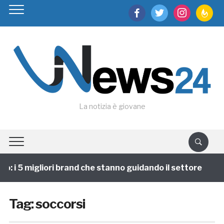
facebook
twitter
instagram
feedburn
La notizia è giovane
: i 5 migliori brand che stanno guidando il settore
1
Tag:
soccorsi