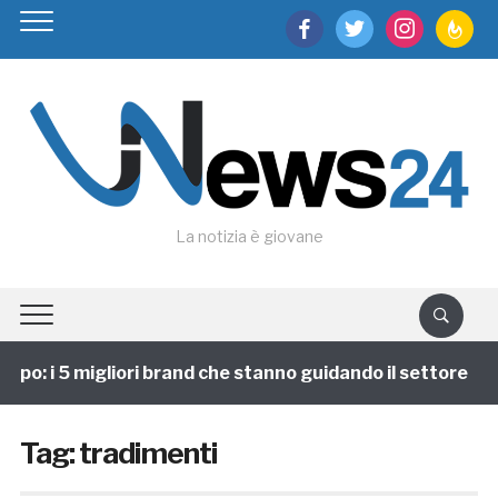
facebook
twitter
instagram
feedburn
La notizia è giovane
po: i 5 migliori brand che stanno guidando il settore
Tag:
tradimenti