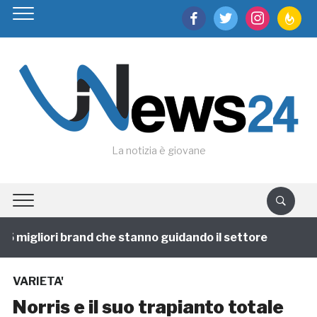
facebook
twitter
instagram
feedburn
La notizia è giovane
 migliori brand che stanno guidando il settore
1 ann
VARIETA'
Norris e il suo trapianto totale