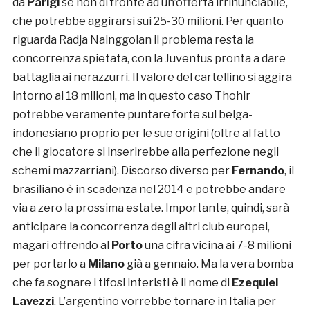
da
Parigi
se non di fronte ad un’offerta irrinunciabile,
che potrebbe aggirarsi sui 25-30 milioni. Per quanto
riguarda Radja Nainggolan il problema resta la
concorrenza spietata, con la Juventus pronta a dare
battaglia ai nerazzurri. Il valore del cartellino si aggira
intorno ai 18 milioni, ma in questo caso Thohir
potrebbe veramente puntare forte sul belga-
indonesiano proprio per le sue origini (oltre al fatto
che il giocatore si inserirebbe alla perfezione negli
schemi mazzarriani). Discorso diverso per
Fernando
, il
brasiliano è in scadenza nel 2014 e potrebbe andare
via a zero la prossima estate. Importante, quindi, sarà
anticipare la concorrenza degli altri club europei,
magari offrendo al
Porto
una cifra vicina ai 7-8 milioni
per portarlo a
Milano
già a gennaio. Ma la vera bomba
che fa sognare i tifosi interisti è il nome di
Ezequiel
Lavezzi
. L’argentino vorrebbe tornare in Italia per