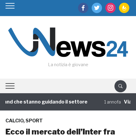
facebook
twitter
instagram
feedburn
La notizia è giovane
rand che stanno guidando il settore
Viaggi d
1 annofa
CALCIO
,
SPORT
Ecco il mercato dell’Inter fra