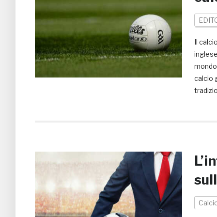
EDIT
Il calc
inglese
mondo. 
calcio 
tradizi
L’i
sul
Calci