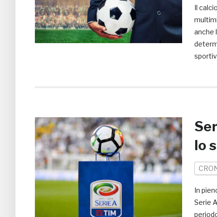
Il calc
multimi
anche l
determi
sportiv
Ser
lo 
CRO
In pie
Serie A
periodo