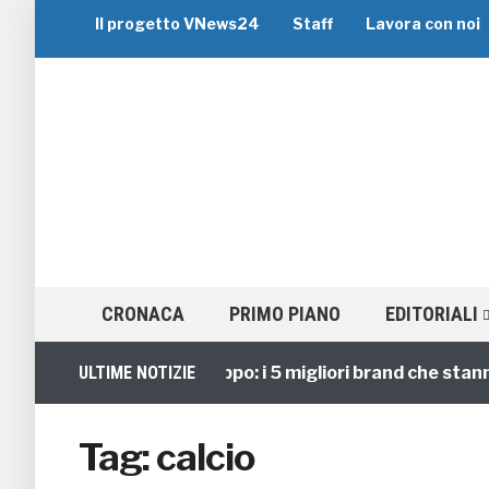
Il progetto VNews24
Staff
Lavora con noi
CRONACA
PRIMO PIANO
EDITORIALI
Viaggi di Gruppo: i 5 migliori brand che stanno gu
ULTIME NOTIZIE
Tag:
calcio