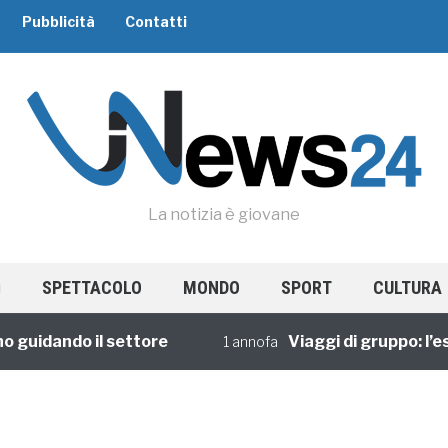
Pubblicità
Contatti
La notizia è giovane
SPETTACOLO
MONDO
SPORT
CULTURA
idando il settore
Viaggi di gruppo: l’esper
1 annofa