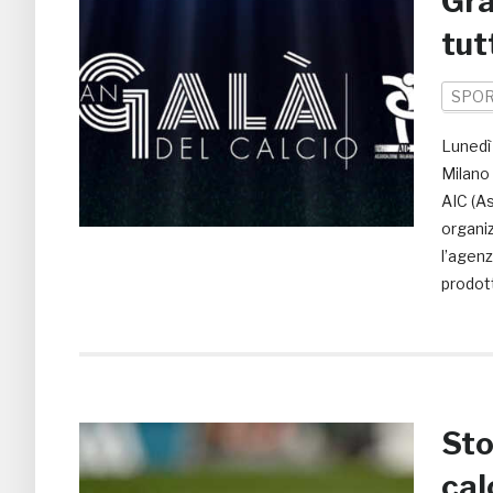
Gra
tut
SPO
Lunedì
Milano 
AIC (As
organiz
l’agenz
prodot
Sto
cal