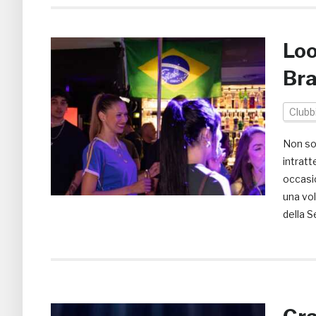
Loo
Bra
Clubb
Non sol
intratt
occasio
una vol
della 