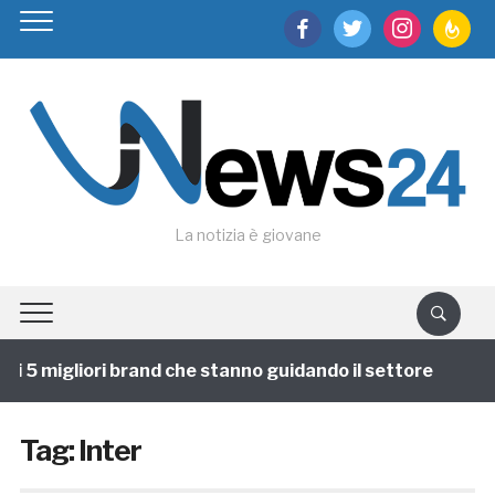
facebook
twitter
instagram
feedburn
La notizia è giovane
 5 migliori brand che stanno guidando il settore
1 an
Tag:
Inter