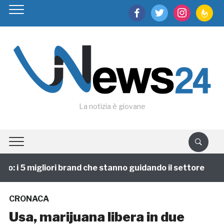
facebook
twitter
instagram
feedburn
La notizia è giovane
 i 5 migliori brand che stanno guidando il settore
1
CRONACA
Usa, marijuana libera in due