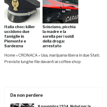
Italia choc: killer
Scisciano, picchia
uccidono due
la madre e la
famiglie in
sorella per i soldi
Piemonte e
della droga:
Sardegna
arrestato
Home
»
CRONACA
»
Usa, marijuana libera in due Stati.
Previste lunghe file davanti ai coffee shop
Da non perdere
8 novembre 1934, Nobel per la