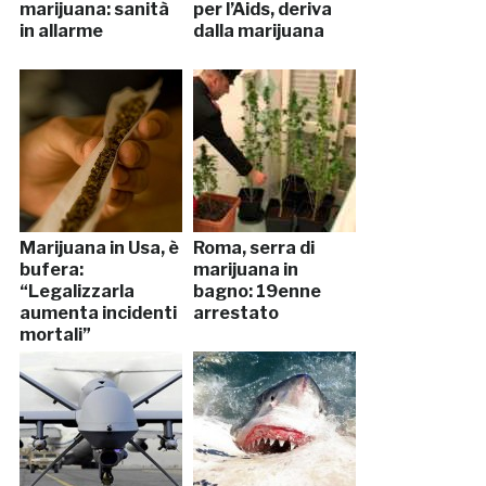
marijuana: sanità
per l’Aids, deriva
in allarme
dalla marijuana
Marijuana in Usa, è
Roma, serra di
bufera:
marijuana in
“Legalizzarla
bagno: 19enne
aumenta incidenti
arrestato
mortali”