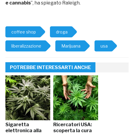
e cannabis
”, ha spiegato Raleigh.
coffee shop
droga
liberalizzazione
Marijuana
usa
POTREBBE INTERESSARTI ANCHE
Sigaretta
Ricercatori USA:
elettronica alla
scoperta la cura