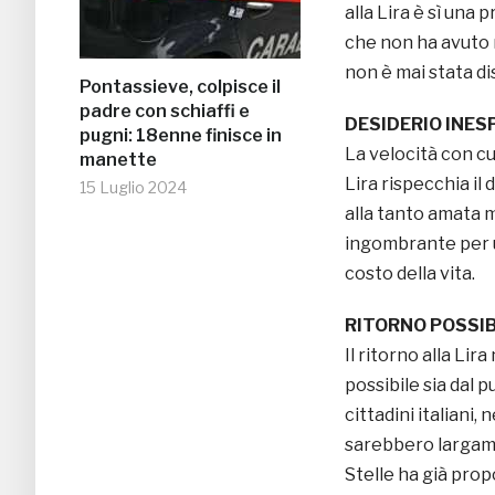
alla Lira è sì una
che non ha avuto n
non è mai stata di
Pontassieve, colpisce il
padre con schiaffi e
DESIDERIO INES
pugni: 18enne finisce in
La velocità con cui
manette
Lira rispecchia il
15 Luglio 2024
alla tanto amata 
ingombrante per
costo della vita.
RITORNO POSSIB
Il ritorno alla Li
possibile sia dal pu
cittadini italiani, 
sarebbero largame
Stelle ha già prop