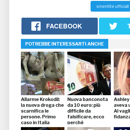
smentite ufficiali
FACEBOOK
POTREBBE INTERESSARTI ANCHE
Allarme Krokodil:
Nuova banconota
Ashley
la nuova droga che
da 10 euro: più
aveva 
scarnifica le
difficile da
Al vagli
persone. Primo
falsificare, ecco
fidanz
caso in Italia
perché
(FOTO)