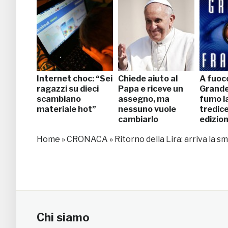
Internet choc: “Sei
Chiede aiuto al
A fuoco
ragazzi su dieci
Papa e riceve un
Grande 
scambiano
assegno, ma
fumo l
materiale hot”
nessuno vuole
tredic
cambiarlo
edizio
Home
»
CRONACA
»
Ritorno della Lira: arriva la 
Chi siamo