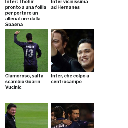
Inter: Thohir
Inter vicinissima
pronto a una follia
ad Hernanes
per portare un
allenatore dalla
Spagna
Clamoroso, salta
Inter, che colpo a
scambio Guarin-
centrocampo
Vucinic