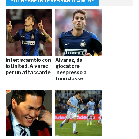
POTREBBE INTERESSARTI ANCHE
Inter: scambio con
Alvarez, da
lo United, Alvarez
giocatore
per un attaccante
inespresso a
fuoriclasse