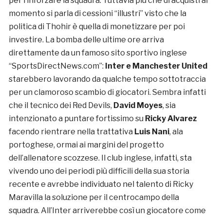
per rinforzare la squadra. Tuttavia più che di acquisti al
momento si parla di cessioni “illustri” visto che la
politica di Thohir è quella di monetizzare per poi
investire. La bomba delle ultime ore arriva
direttamente da un famoso sito sportivo inglese
“SportsDirectNews.com”:
Inter e Manchester United
starebbero lavorando da qualche tempo sottotraccia
per un clamoroso scambio di giocatori. Sembra infatti
che il tecnico dei Red Devils,
David Moyes
, sia
intenzionato a puntare fortissimo su
Ricky Alvarez
facendo rientrare nella trattativa
Luis Nani
, ala
portoghese, ormai ai margini del progetto
dell’allenatore scozzese. Il club inglese, infatti, sta
vivendo uno dei periodi più difficili della sua storia
recente e avrebbe individuato nel talento di Ricky
Maravilla la soluzione per il centrocampo della
squadra. All’Inter arriverebbe così un giocatore come