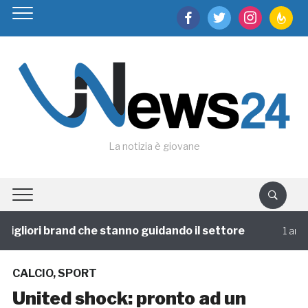
facebook
twitter
instagram
feedburn
La notizia è giovane
gliori brand che stanno guidando il settore
1 annofa
CALCIO
,
SPORT
United shock: pronto ad un