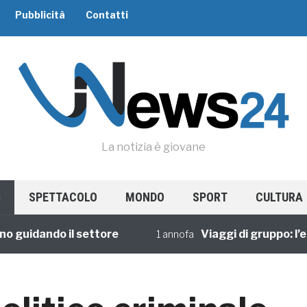
Pubblicità
Contatti
La notizia è giovane
SPETTACOLO
MONDO
SPORT
CULTURA
uidando il settore
Viaggi di gruppo: l’espe
1 annofa