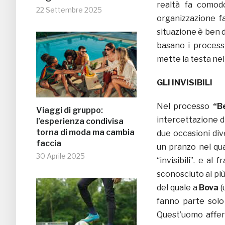
realtà fa comodo
22 Settembre 2025
organizzazione fa
situazione è ben d
basano i processi
mette la testa ne
GLI INVISIBILI
Nel processo
“Be
Viaggi di gruppo:
intercettazione di
l’esperienza condivisa
torna di moda ma cambia
due occasioni div
faccia
un pranzo nel qua
30 Aprile 2025
“invisibili”. e a
sconosciuto ai più,
del quale a
Bova
(
fanno parte solo
Quest’uomo affer