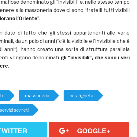
 mafioso denominato gli “invisibili” e, nello stesso tempo
enere alla massoneria dove ci sono “fratelli tutti visibili
adorano l’Oriente
”.
 dato di fatto che gli stessi appartenenti alle varie
nali, da un paio di anni (“c’è la visibile e l’invisibile che è
i anni“), hanno creato una sorta di struttura parallela
erenti vengono denominati
gli “invisibili”, che sono i veri
tere
.
ato
massoneria
ndrangheta
servizi segreti
TWITTER
GOOGLE+