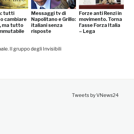
: tutti
Messaggi tv di
Forze anti Renzi in
no cambiare
Napolitano e Grillo:
movimento. Torna
, ma tutto
italiani senza
l’asse Forza Italia
immutabile
risposte
– Lega
ale. Il gruppo degli Invisibili
Tweets by VNews24