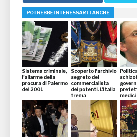
POTREBBE INTERESSARTI ANCHE
Sistema criminale,
Scoperto l’archivio
Politic
l’allarme della
segreto del
schizof
procura di Palermo
commercialista
governo
del 2001
dei potenti. L’Italia
prefet
trema
medici