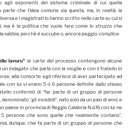
 agli esponenti del sistema criminale di cui quella
 parte che l’idea comune sia questa, ma, in realtà, la
iversa e i magistrati lo hanno scritto nelle carte su cui si
, ma è la politica che vuole fare come lo struzzo che
lla sabbia, perché è succube o, ancora peggio, complice.
llu lavuru”
le carte del processo contengono alcune
 un indagato che parla con la moglie e con il fratello in
erse; alla consorte egli riferisce di aver partecipato ad
le con lui vi erano 5 o 6 persone definite dallo stesso
l fratello confermò di “far parte di un gruppo di persone
 denominato “gli invisibili”, nato solo da un paio di anni, e
un paese in provincia di Reggio Calabria N.d.R) con lui ne
 5 persone che sono quelle che realmente contano”.
ma, dunque, che fa parte di un gruppo di persone che