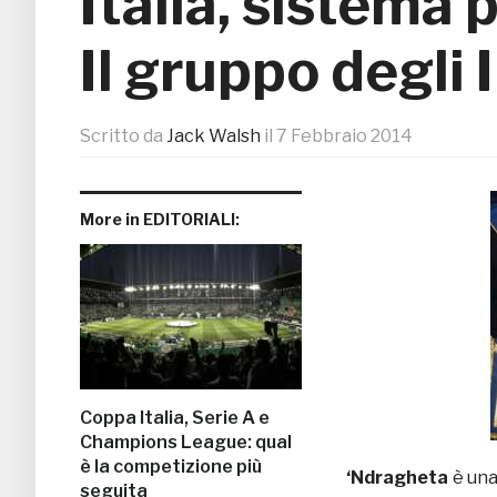
Italia, sistema 
Il gruppo degli I
Scritto da
Jack Walsh
il
7 Febbraio 2014
More in EDITORIALI:
Coppa Italia, Serie A e
Champions League: qual
è la competizione più
‘Ndragheta
è una
seguita