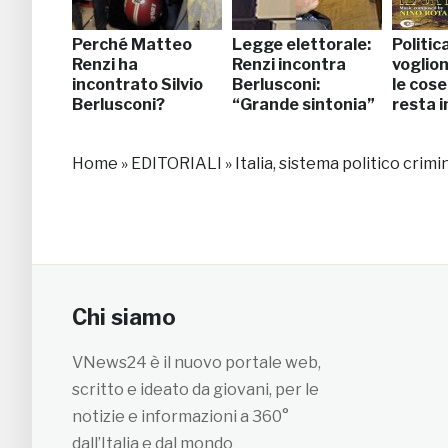
Perché Matteo
Legge elettorale:
Politica
Renzi ha
Renzi incontra
voglio
incontrato Silvio
Berlusconi:
le cose
Berlusconi?
“Grande sintonia”
resta 
Home
»
EDITORIALI
»
Italia, sistema politico crimin
Chi siamo
VNews24 è il nuovo portale web,
scritto e ideato da giovani, per le
notizie e informazioni a 360°
dall’Italia e dal mondo