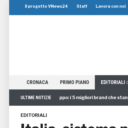
Il progetto VNews24
Staff
Lavora con noi
CRONACA
PRIMO PIANO
EDITORIALI
Viaggi di Gruppo: i 5 migliori brand che stanno g
ULTIME NOTIZIE
EDITORIALI