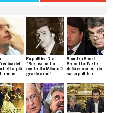
a
Ex politico Dc:
Scontro Renzi-
renica del
“Berlusconi ha
Brunetta: l’arte
 Letta: più
costruito Milano 2
della commedia in
ti, meno
grazie a me”
salsa politica