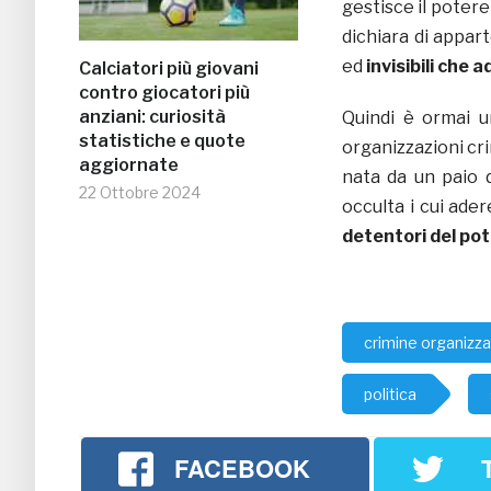
gestisce il potere
dichiara di appart
ed
invisibili che 
Calciatori più giovani
contro giocatori più
anziani: curiosità
Quindi è ormai un
statistiche e quote
organizzazioni crimi
aggiornate
nata da un paio d
22 Ottobre 2024
occulta i cui ad
detentori del po
crimine organizz
politica
FACEBOOK