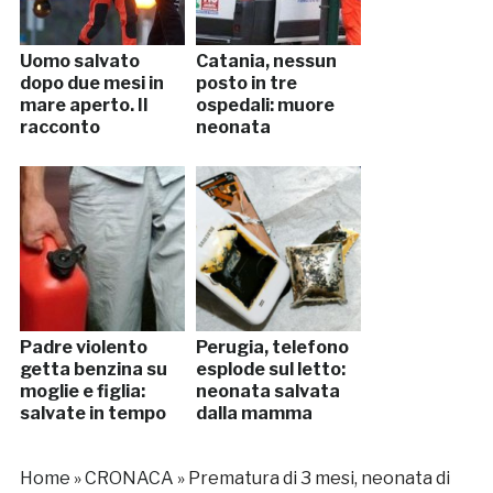
Uomo salvato
Catania, nessun
dopo due mesi in
posto in tre
mare aperto. Il
ospedali: muore
racconto
neonata
Padre violento
Perugia, telefono
getta benzina su
esplode sul letto:
moglie e figlia:
neonata salvata
salvate in tempo
dalla mamma
Home
»
CRONACA
»
Prematura di 3 mesi, neonata di