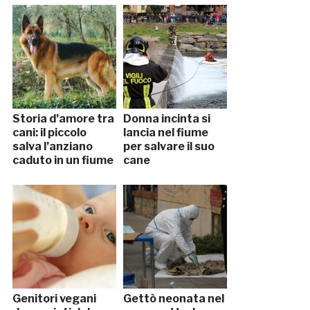
Storia d’amore tra
Donna incinta si
cani: il piccolo
lancia nel fiume
salva l’anziano
per salvare il suo
caduto in un fiume
cane
Genitori vegani
Gettò neonata nel