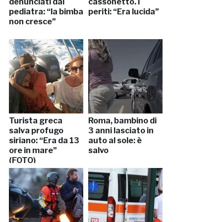
denunciati dal
cassonetto. I
pediatra: “la bimba
periti: “Era lucida”
non cresce”
Turista greca
Roma, bambino di
salva profugo
3 anni lasciato in
siriano: “Era da 13
auto al sole: è
ore in mare”
salvo
(FOTO)