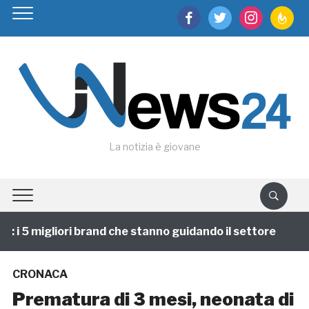
facebook
twitter
instagram
feedburn
La notizia è giovane
i 5 migliori brand che stanno guidando il settore
1 a
CRONACA
Prematura di 3 mesi, neonata di