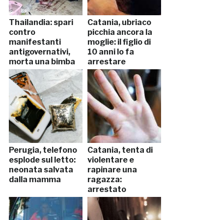
Thailandia: spari
Catania, ubriaco
contro
picchia ancora la
manifestanti
moglie: il figlio di
antigovernativi,
10 anni lo fa
morta una bimba
arrestare
Perugia, telefono
Catania, tenta di
esplode sul letto:
violentare e
neonata salvata
rapinare una
dalla mamma
ragazza:
arrestato