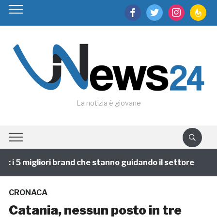
facebook
twitter
instagram
feedburn
La notizia è giovane
i 5 migliori brand che stanno guidando il settore
1 a
CRONACA
Catania, nessun posto in tre