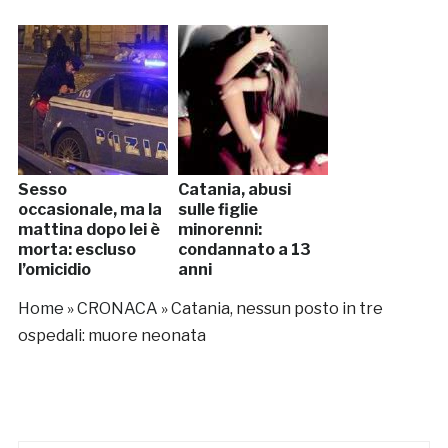
Sesso
Catania, abusi
occasionale, ma la
sulle figlie
mattina dopo lei è
minorenni:
morta: escluso
condannato a 13
l’omicidio
anni
Home
»
CRONACA
»
Catania, nessun posto in tre
ospedali: muore neonata