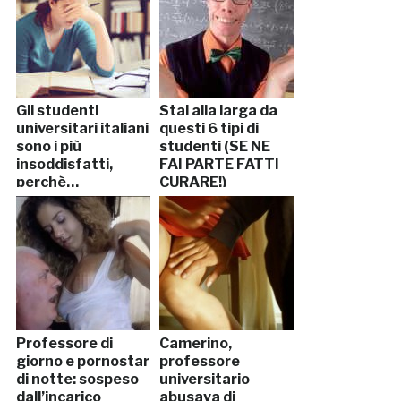
Gli studenti
Stai alla larga da
universitari italiani
questi 6 tipi di
sono i più
studenti (SE NE
insoddisfatti,
FAI PARTE FATTI
perchè…
CURARE!)
Professore di
Camerino,
giorno e pornostar
professore
di notte: sospeso
universitario
dall’incarico
abusava di