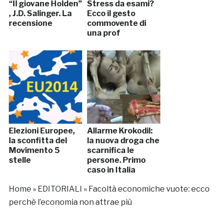
“Il giovane Holden”
Stress da esami?
, J.D. Salinger. La
Ecco il gesto
recensione
commovente di
una prof
Elezioni Europee,
Allarme Krokodil:
la sconfitta del
la nuova droga che
Movimento 5
scarnifica le
stelle
persone. Primo
caso in Italia
(FOTO)
Home
»
EDITORIALI
»
Facoltà economiche vuote: ecco
perchè l’economia non attrae più