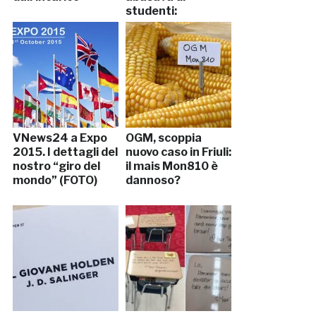
studenti:
arrestato
VNews24 a Expo
OGM, scoppia
2015. I dettagli del
nuovo caso in Friuli:
nostro “giro del
il mais Mon810 è
mondo” (FOTO)
dannoso?