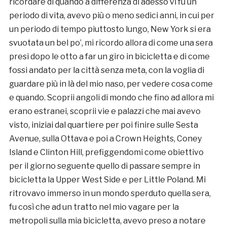
ricordare di quando a differenza di adesso vi fu un
periodo di vita, avevo più o meno sedici anni, in cui per
un periodo di tempo piuttosto lungo, New York si era
svuotata un bel po’, mi ricordo allora di come una sera
presi dopo le otto a far un giro in bicicletta e di come
fossi andato per la città senza meta, con la voglia di
guardare più in là del mio naso, per vedere cosa come
e quando. Scoprii angoli di mondo che fino ad allora mi
erano estranei, scoprii vie e palazzi che mai avevo
visto, iniziai dal quartiere per poi finire sulle Sesta
Avenue, sulla Ottava e poi a Crown Heights, Coney
Island e Clinton Hill, prefiggendomi come obiettivo
per il giorno seguente quello di passare sempre in
bicicletta la Upper West Side e per Little Poland. Mi
ritrovavo immerso in un mondo sperduto quella sera,
fu così che ad un tratto nel mio vagare per la
metropoli sulla mia bicicletta, avevo preso a notare