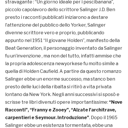
stravagante : “Un giorno ideale per i pescibanana”,
piccolo capolavoro dello scrittore Salinger J.D. Ben
presto i racconti pubblicati iniziarono a destare
l’attenzione del pubblico dello Yorker, Salinger
divenne scrittore vero e proprio, pubblicando
appunto nel 1951 “Il giovane Holden”, manifesto della
Beat Generation, il personaggio inventato da Salinger
fu un’invenzione , ma non del tutto, infatti ammise che
la propria adolescenza newyorkese fu molto simile a
quella di Holden Caufield. A partire da questo romanzo
Salinger ebbe un enorme successo, ma stanco ben
presto delle luci della ribalta si ritirò a vita privata
lontano da New York. Negli anni successivi si sposò e
scrisse tre libri divenuti opere importantissime:
“Nove
Racconti”, “Franny e Zooey”, “Alzate l’architrave,
carpentieri e Seymour. Introduzione”
. Dopo il 1965
Salinger ebbe un esistenza tormentata, ebbe una