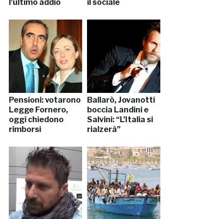
l’ultimo addio
il sociale
Pensioni: votarono
Ballarò, Jovanotti
Legge Fornero,
boccia Landini e
oggi chiedono
Salvini: “L’Italia si
rimborsi
rialzerà”