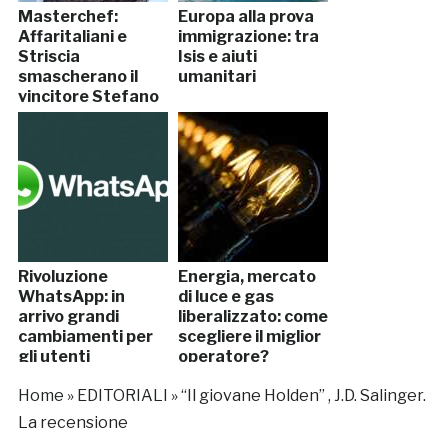
Masterchef:
Europa alla prova
Affaritaliani e
immigrazione: tra
Striscia
Isis e aiuti
smascherano il
umanitari
vincitore Stefano
Rivoluzione
Energia, mercato
WhatsApp: in
di luce e gas
arrivo grandi
liberalizzato: come
cambiamenti per
scegliere il miglior
gli utenti
operatore?
Home
»
EDITORIALI
»
“Il giovane Holden” , J.D. Salinger.
La recensione