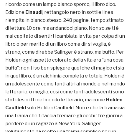
ricordo come un lampo bianco sporco, il libro dico.
Edizione
Einaudi
, rettangolo nero in sottile linea
riempita in bianco stesso. 248 pagine, tempo stimato
di lettura 10 ore, ma andandoci piano. Non so se ti è
mai capitato di sentirti cambiata la vita per colpa di un
libro o per merito di un libro come dir si voglia, è
strano, come direbbe Salinger è strano, ma buffo. Per
Holden ogni aspetto colorato della vita era “una cosa
buffa”; non ti so ben spiegare quel che di magico ci sia
in quel libro, è un alchimia completa e totale; Holden è
un adolescente come tanti altri al mondo e nel mondo
letterario, o meglio, così come tanti adolescenti sono
stati descritti nel mondo letterario, ma come
Holden
Caulfield
solo Holden Caulfield. Non è che la trama sia
una trama che ti faccia tremare gli occhi : tre giorni a
perdere di un ragazzo a New York. Salinger
volutamente ha scelto una trama semplice per un