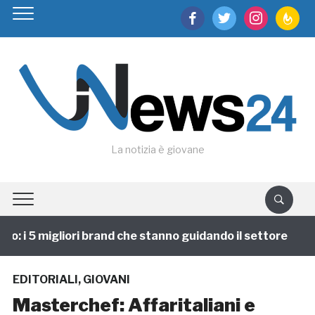
facebook
twitter
instagram
feedburn
La notizia è giovane
 i 5 migliori brand che stanno guidando il settore
1
EDITORIALI
,
GIOVANI
Masterchef: Affaritaliani e