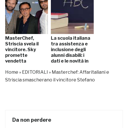
MasterChef,
La scuola italiana
Striscia svela il
tra assistenza e
vincitore. Sky
inclusione degli
promette
alunni disabili: i
vendetta
dati e le novità in
arrivo
Home
»
EDITORIALI
»
Masterchef: Affaritaliani e
Striscia smascherano il vincitore Stefano
Da non perdere