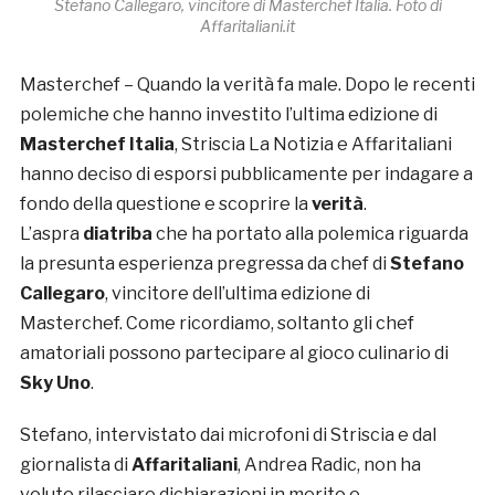
Stefano Callegaro, vincitore di Masterchef Italia. Foto di
Affaritaliani.it
Masterchef – Quando la verità fa male. Dopo le recenti
polemiche che hanno investito l’ultima edizione di
Masterchef Italia
, Striscia La Notizia e Affaritaliani
hanno deciso di esporsi pubblicamente per indagare a
fondo della questione e scoprire la
verità
.
L’aspra
diatriba
che ha portato alla polemica riguarda
la presunta esperienza pregressa da chef di
Stefano
Callegaro
, vincitore dell’ultima edizione di
Masterchef. Come ricordiamo, soltanto gli chef
amatoriali possono partecipare al gioco culinario di
Sky Uno
.
Stefano, intervistato dai microfoni di Striscia e dal
giornalista di
Affaritaliani
, Andrea Radic, non ha
voluto rilasciare dichiarazioni in merito e