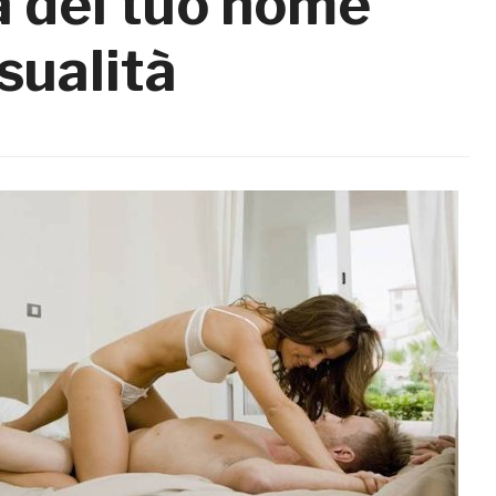
a del tuo nome
ssualità