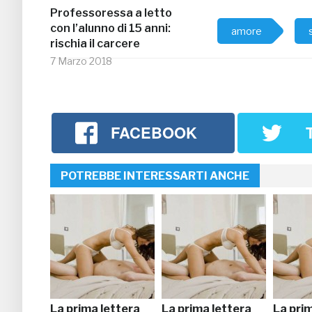
Professoressa a letto
con l’alunno di 15 anni:
amore
rischia il carcere
7 Marzo 2018
FACEBOOK
POTREBBE INTERESSARTI ANCHE
La prima lettera
La prima lettera
La pri