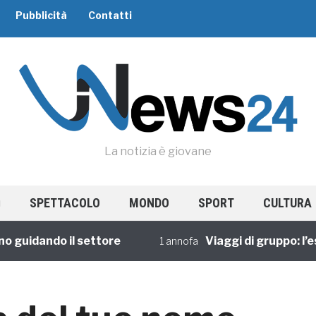
Pubblicità
Contatti
La notizia è giovane
SPETTACOLO
MONDO
SPORT
CULTURA
guidando il settore
Viaggi di gruppo: l’esp
1 annofa