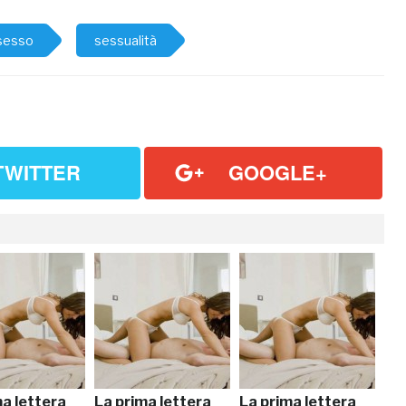
sesso
sessualità
TWITTER
GOOGLE+
ma lettera
La prima lettera
La prima lettera