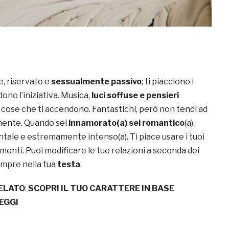
e, riservato e
sessualmente passivo
; ti piacciono i
no l’iniziativa. Musica,
luci soffuse e pensieri
 cose che ti accendono. Fantastichi, però non tendi ad
mente. Quando sei
innamorato(a) sei romantico
(a),
ntale e estremamente intenso(a). Ti piace usare i tuoi
timenti. Puoi modificare le tue relazioni a seconda dei
mpre nella tua
testa
.
ELATO
:
SCOPRI IL TUO CARATTERE IN BASE
EGGI