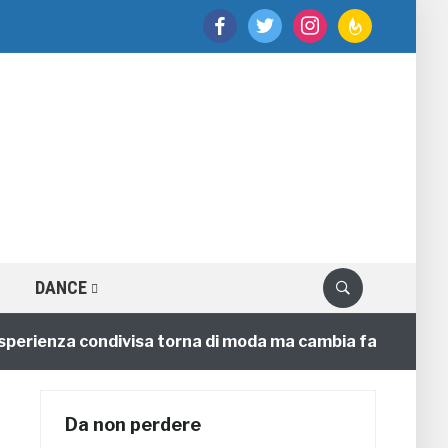
facebook
twitter
instagram
feedburner
DANCE
erienza condivisa torna di moda ma cambia faccia
4 
Da non perdere