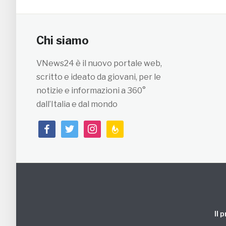
Chi siamo
VNews24 è il nuovo portale web,
scritto e ideato da giovani, per le
notizie e informazioni a 360°
dall’Italia e dal mondo
facebook
twitter
instagram
feedburner
Il