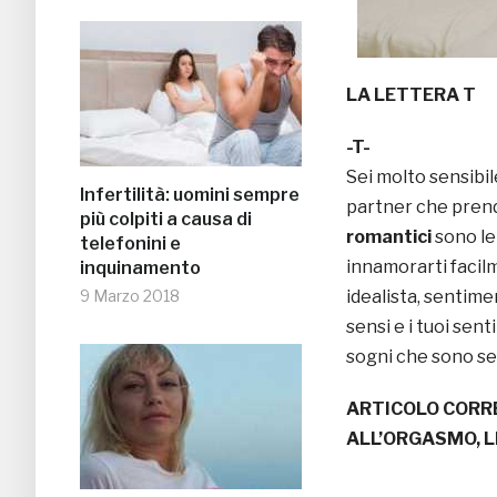
LA LETTERA T
-T-
Sei molto sensibil
Infertilità: uomini sempre
partner che prendo
più colpiti a causa di
romantici
sono le
telefonini e
innamorarti facil
inquinamento
9 Marzo 2018
idealista, sentime
sensi e i tuoi sen
sogni che sono se
ARTICOLO CORR
ALL’ORGASMO, L