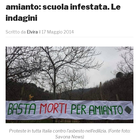
amianto: scuola infestata. Le
indagini
Scritto da
Elvira
il
17 Maggio 2014
Proteste in tutta Italia contro l’asbesto nell’edilizia. (Fonte foto:
Savona News)