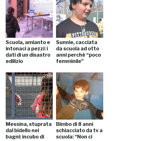
Scuola, amianto e
Sunnie, cacciata
intonaci a pezzi: i
da scuola ad otto
dati di un disastro
anni perchè “poco
edilizio
femminile”
Messina, stuprata
Bimbo di 8 anni
dal bidello nei
schiacciato da tv a
bagni: incubo di
scuola: “Non ci