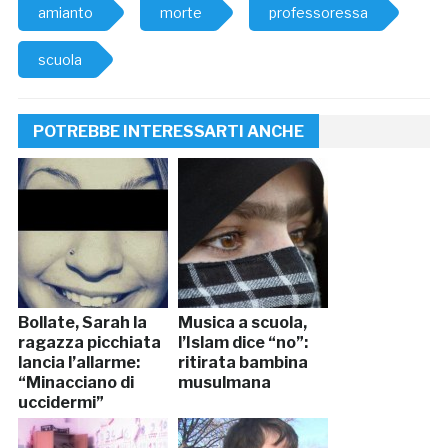
amianto
morte
professoressa
scuola
POTREBBE INTERESSARTI ANCHE
Bollate, Sarah la
Musica a scuola,
ragazza picchiata
l’Islam dice “no”:
lancia l’allarme:
ritirata bambina
“Minacciano di
musulmana
uccidermi”