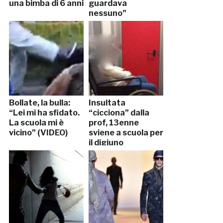
una bimba di 6 anni
guardava
nessuno”
Bollate, la bulla:
Insultata
“Lei mi ha sfidato.
“cicciona” dalla
La scuola mi è
prof, 13enne
vicino” (VIDEO)
sviene a scuola per
il digiuno