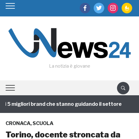
facebook
twitter
instagram
feedburn
La notizia è giovane
i 5 migliori brand che stanno guidando il settore
1 a
CRONACA
,
SCUOLA
Torino, docente stroncata da