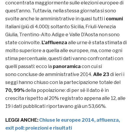
concentrata maggiormente sulle elezioni europee di
quest’anno. Tuttavia, nella stessa giornata si sono
svolte anche le amministrative in quasi tutti i
comuni
italiani (più di 4.000): soltanto Sicilia, Friuli-Venezia
Giulia, Trentino-Alto Adige e Valle D’Aosta non sono
state coinvolte.
L’affluenza
alle urne è stata stimata di
molto superiore a quella alle europee, ma, come ogni
stima percentuale, questi dati vanno confrontati con
quelli passati: ecco la
panoramica
con cui si
sono concluse de amministrative 2014.
Alle 23
di ieri i
seggi hanno chiuso con la partecipazione totale del
70, 99%
della popolazione: di per sé il dato è in
crescita rispetto al 20% registrato appena alle 12, alle
19 i dati pubblicati riportavano già un 53,66%.
LEGGI ANCHE:
Chiuse le europee 2014, affluenza,
exit poll: proiezioni e risultati