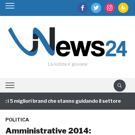
facebook
twitter
instagram
feedburn
La notizia è giovane
i 5 migliori brand che stanno guidando il settore
1 a
POLITICA
Amministrative 2014: