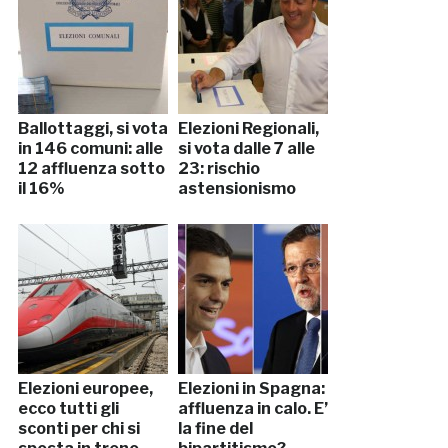
Ballottaggi, si vota
Elezioni Regionali,
in 146 comuni: alle
si vota dalle 7 alle
12 affluenza sotto
23: rischio
il 16%
astensionismo
Elezioni europee,
Elezioni in Spagna:
ecco tutti gli
affluenza in calo. E’
sconti per chi si
la fine del