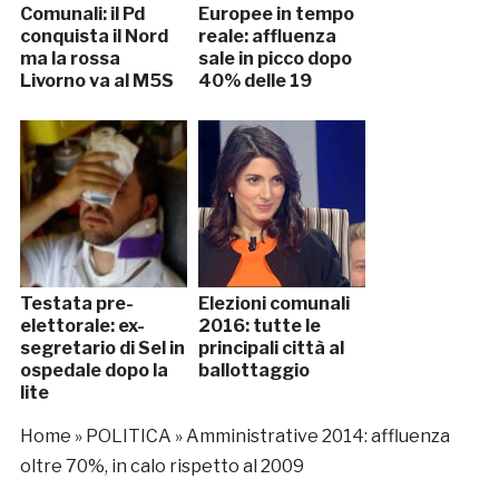
Comunali: il Pd
Europee in tempo
conquista il Nord
reale: affluenza
ma la rossa
sale in picco dopo
Livorno va al M5S
40% delle 19
Testata pre-
Elezioni comunali
elettorale: ex-
2016: tutte le
segretario di Sel in
principali città al
ospedale dopo la
ballottaggio
lite
Home
»
POLITICA
»
Amministrative 2014: affluenza
oltre 70%, in calo rispetto al 2009