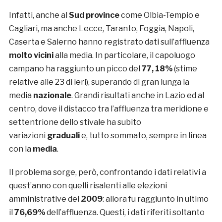
Infatti, anche al
Sud province
come Olbia-Tempio e
Cagliari, ma anche Lecce, Taranto, Foggia, Napoli,
Caserta e Salerno hanno registrato dati sull’affluenza
molto vicini
alla media. In particolare, il capoluogo
campano ha raggiunto un picco del
77, 18%
(stime
relative alle 23 di ieri), superando di gran lunga la
media
nazionale
. Grandi risultati anche in Lazio ed al
centro, dove il distacco tra l’affluenza tra meridione e
settentrione dello stivale ha subito
variazioni
graduali
e, tutto sommato, sempre in linea
con la
media
.
Il problema sorge, però, confrontando i dati relativi a
quest’anno con quelli risalenti alle elezioni
amministrative del
2009
: allora fu raggiunto in ultimo
il
76,69%
dell’affluenza. Questi, i dati riferiti soltanto