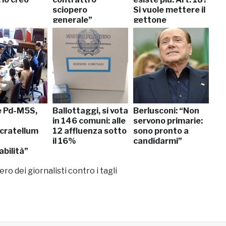
”
sciopero
Si vuole mettere il
generale”
gettone
nell’iPhone”
e Pd-M5S,
Ballottaggi, si vota
Berlusconi: “Non
in 146 comuni: alle
servono primarie:
cratellum
12 affluenza sotto
sono pronto a
il 16%
candidarmi”
bilità”
ro dei giornalisti contro i tagli