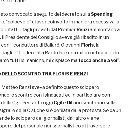
te settimane”.
tato convocato a seguito del decreto sulla
Spending
o, “colpevole” di aver coinvolto in maniera eccessiva la
o: infatti, i tagli previsti dal Premier
Renzi
ammontano a
. Il Presidente del Consiglio aveva già ribadito in un
con il conduttore di Ballarò, Giovanni
Floris,
la
i tagli: “Chiedere alla Rai di dare una mano nel momento
iamo tutti le maniche, mi dispiace ma
tocca anche a voi
”.
 DELLO SCONTRO TRA FLORIS E RENZI
, Matteo Renzi aveva definito questo sciopero
rendo lo scontro con i sindacati ed in particolare con
ella Cgil. Pertanto oggi
Cgil
e
Uil
non sembrano sulla
sigrai e della Cisl, che si è defilata dalla protesta. Se da un
ende lo sciopero dei giornalisti, dall’altro viene
opero del personale non giornalistico attraverso le