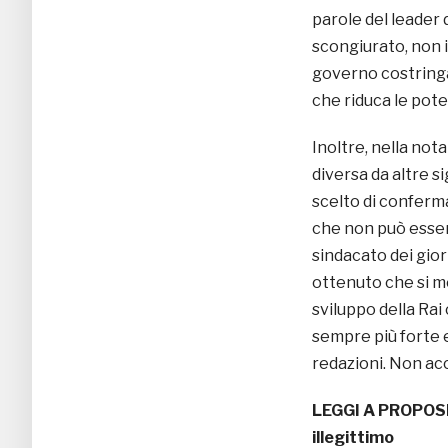
parole del leader d
scongiurato, non i
governo costringa 
che riduca le pote
Inoltre, nella not
diversa da altre s
scelto di conferma
che non può esser
sindacato dei gior
ottenuto che si me
sviluppo della Ra
sempre più forte 
redazioni. Non ac
LEGGI A PROPOS
illegittimo