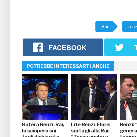
Rai
renz
FACEBOOK
POTREBBE INTERESSARTI ANCHE
Bufera Renzi-Rai,
Lite Renzi-Floris
Renzi:
lo sciopero sui
sui tagli alla Rai:
genera
tagli dichiarato
“Tocca anche a
tempo,