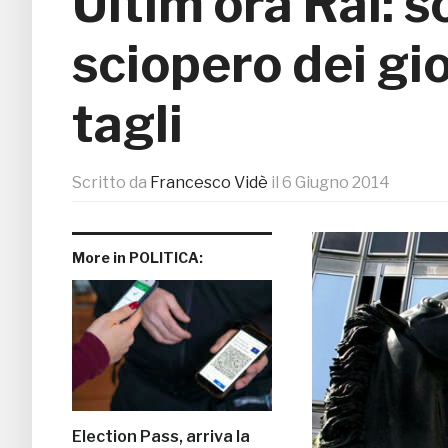
Ultim’ora Rai: s
sciopero dei gio
tagli
Scritto da
Francesco Vidè
il
6 Giugno 2014
More in POLITICA:
Election Pass, arriva la