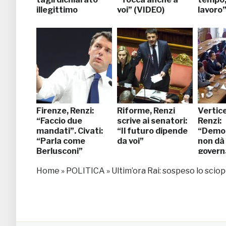
illegittimo
voi” (VIDEO)
lavoro
Firenze, Renzi:
Riforme, Renzi
Vertic
“Faccio due
scrive ai senatori:
Renzi:
mandati”. Civati:
“Il futuro dipende
“Demo
“Parla come
da voi”
non dà
Berlusconi”
governa
Home
»
POLITICA
»
Ultim’ora Rai: sospeso lo sciope