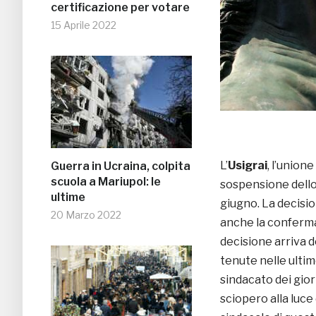
certificazione per votare
15 Aprile 2022
L’
Usigrai
, l’union
Guerra in Ucraina, colpita
scuola a Mariupol: le
sospensione dell
ultime
giugno. La decisio
20 Marzo 2022
anche la conferma 
decisione arriva 
tenute nelle ultime 
sindacato dei gior
sciopero alla luce 