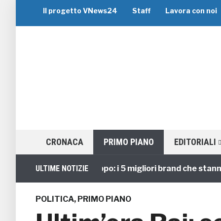
Il progetto VNews24
Staff
Lavora con noi
CRONACA
PRIMO PIANO
EDITORIALI
Viaggi di Gruppo: i 5 migliori brand che stanno gui
ULTIME NOTIZIE
POLITICA
,
PRIMO PIANO