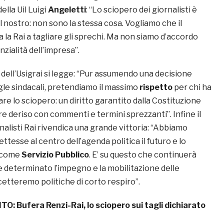
ella Uil Luigi
Angeletti
: “Lo sciopero dei giornalisti è
l nostro: non sono la stessa cosa. Vogliamo che il
la Rai a tagliare gli sprechi. Ma non siamo d’accordo
nzialità dell’impresa”.
a dell’Usigrai si legge: “Pur assumendo una decisione
igle sindacali, pretendiamo il massimo
rispetto
per chi ha
re lo sciopero: un diritto garantito dalla Costituzione
e deriso con commenti e termini sprezzanti”. Infine il
nalisti Rai rivendica una grande vittoria: “Abbiamo
ttesse al centro dell’agenda politica il futuro e lo
i come
Servizio Pubblico
. E’ su questo che continuerà
e determinato l’impegno e la mobilitazione delle
cetteremo politiche di corto respiro”.
ITO:
Bufera Renzi-Rai, lo sciopero sui tagli dichiarato