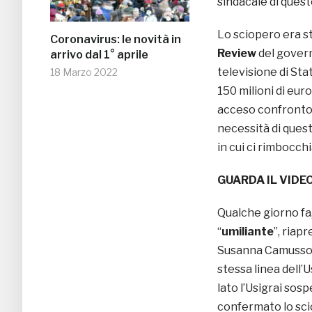
sindacale di ques
Lo sciopero era s
Coronavirus: le novità in
Review
del govern
arrivo dal 1° aprile
televisione di Stat
18 Marzo 2022
150 milioni di euro
acceso confronto 
necessità di quest
in cui ci rimbocch
GUARDA IL
VIDEO
Qualche giorno fa
“
umiliante
”, riap
Susanna Camusso d
stessa linea dell’U
lato l’Usigrai sosp
confermato lo sci