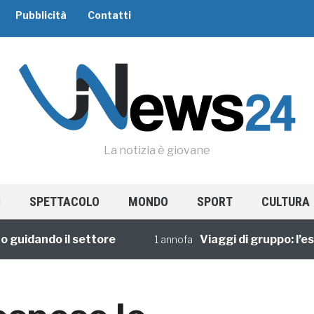
Pubblicità
Contatti
La notizia è giovane
SPETTACOLO
MONDO
SPORT
CULTURA
dando il settore
Viaggi di gruppo: l’esperi
1 annofa