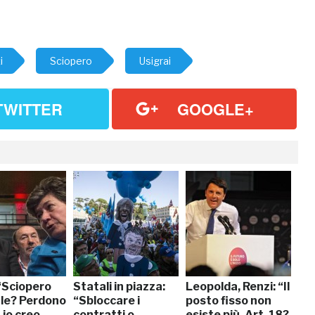
i
Sciopero
Usigrai
TWITTER
GOOGLE+
 “Sciopero
Statali in piazza:
Leopolda, Renzi: “Il
le? Perdono
“Sbloccare i
posto fisso non
 io creo
contratti o
esiste più. Art. 18?