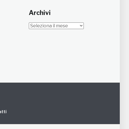
Archivi
Archivi
tti