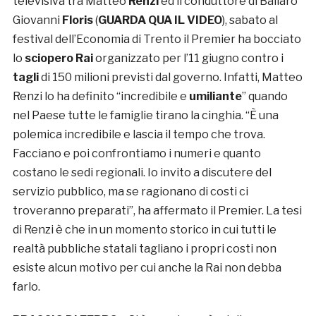
televisiva tra Matteo
Renzi
ed il conduttore di Ballarò
Giovanni
Floris
(
GUARDA QUA IL VIDEO
), sabato al
festival dell’Economia di Trento il Premier ha bocciato
lo
sciopero Rai
organizzato per l’11 giugno contro i
tagli
di 150 milioni previsti dal governo. Infatti, Matteo
Renzi lo ha definito “incredibile e
umiliante
” quando
nel Paese tutte le famiglie tirano la cinghia. “È una
polemica incredibile e lascia il tempo che trova.
Facciano e poi confrontiamo i numeri e quanto
costano le sedi regionali. Io invito a discutere del
servizio pubblico, ma se ragionano di costi ci
troveranno preparati”, ha affermato il Premier. La tesi
di Renzi è che in un momento storico in cui tutti le
realtà pubbliche statali tagliano i propri costi non
esiste alcun motivo per cui anche la Rai non debba
farlo.