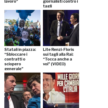
lavoro”
giornalisti contro i
tagli
Statali in piazza:
Lite Renzi-Floris
“Sbloccare i
sui tagli alla Rai:
contratti o
“Tocca anche a
sciopero
voi” (VIDEO)
generale”