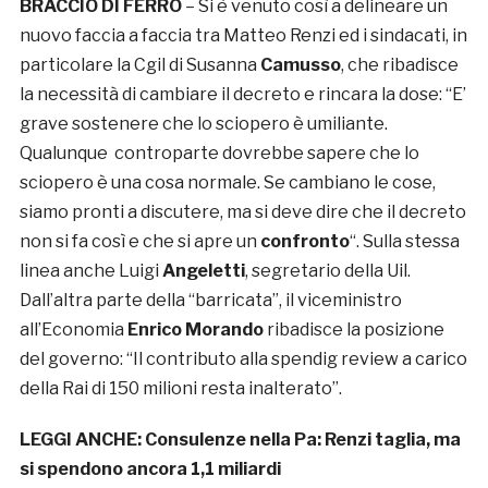
BRACCIO DI FERRO
– Si è venuto così a delineare un
nuovo faccia a faccia tra Matteo Renzi ed i sindacati, in
particolare la Cgil di Susanna
Camusso
, che ribadisce
la necessità di cambiare il decreto e rincara la dose: “E’
grave sostenere che lo sciopero è umiliante.
Qualunque controparte dovrebbe sapere che lo
sciopero è una cosa normale. Se cambiano le cose,
siamo pronti a discutere, ma si deve dire che il decreto
non si fa così e che si apre un
confronto
“. Sulla stessa
linea anche Luigi
Angeletti
, segretario della Uil.
Dall’altra parte della “barricata”, il viceministro
all’Economia
Enrico Morando
ribadisce la posizione
del governo: “Il contributo alla spendig review a carico
della Rai di 150 milioni resta inalterato”.
LEGGI ANCHE:
Consulenze nella Pa: Renzi taglia, ma
si spendono ancora 1,1 miliardi