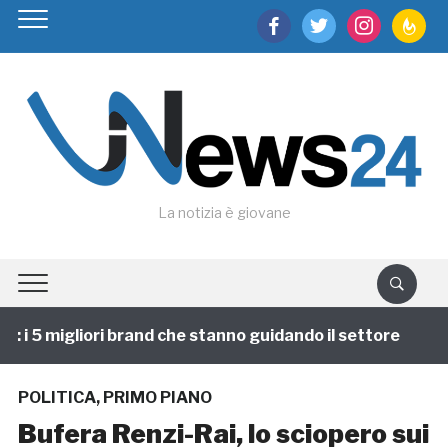
facebook
twitter
instagram
feedburn
La notizia è giovane
i 5 migliori brand che stanno guidando il settore
1 a
POLITICA
,
PRIMO PIANO
Bufera Renzi-Rai, lo sciopero sui