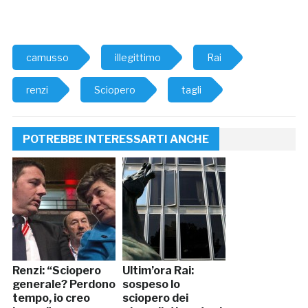
camusso
illegittimo
Rai
renzi
Sciopero
tagli
POTREBBE INTERESSARTI ANCHE
Renzi: “Sciopero
Ultim’ora Rai:
generale? Perdono
sospeso lo
tempo, io creo
sciopero dei