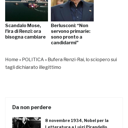
Scandalo Mose,
Berlusconi: “Non
l’ira di Renzi: ora
servono primarie:
bisogna cambiare
sono pronto a
candidarmi”
Home
»
POLITICA
»
Bufera Renzi-Rai, lo sciopero sui
tagli dichiarato illegittimo
Da non perdere
8 novembre 1934, Nobel per la
Letteratura a Luigi Pirandello