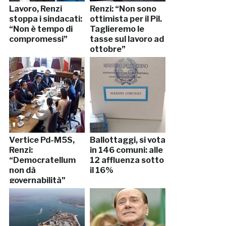
Lavoro, Renzi
Renzi: “Non sono
stoppa i sindacati:
ottimista per il Pil.
“Non è tempo di
Taglieremo le
compromessi”
tasse sul lavoro ad
ottobre”
Vertice Pd-M5S,
Ballottaggi, si vota
Renzi:
in 146 comuni: alle
“Democratellum
12 affluenza sotto
non dà
il 16%
governabilità”