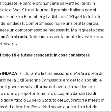
”: queste le parole pronunciate da Matteo Renzi in
ciata al Wall Street Journal. Il premier italiano non si
osizione e a Bloomberg tv dichiara: “”Rispetto tutte le
e dei sindacati. Compromesso non è una brutta parola,
gere un compromesso se necessario. Ma in questo caso
on è la strada
. Dobbiamo assolutamente investire in un
 lavoro”.
ticolo 18 e tutele crescenti: in cosa consiste la
 SINDACATI
– Durante la trasmissione di
Porta a porta
di
etario della Cgil Susanna Camusso si era detta disponibile
 il governo sulla riforma del lavoro. In particolare, il
ito è stato prepotentemente occupato dal
diritto di
to dall’Articolo 18 dello Statuto dei Lavoratori e messo in
obs Act di Matteo Renzi. Nel nuovo contratto a tutele