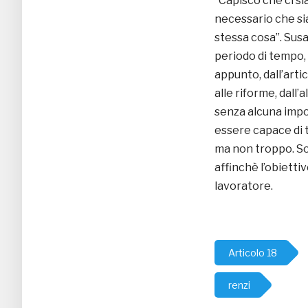
“Capisco che ci sia
necessario che si
stessa cosa”. Sus
periodo di tempo,
appunto, dall’arti
alle riforme, dall’
senza alcuna impos
essere capace di t
ma non troppo. Sop
affinchè l’obietti
lavoratore.
Articolo 18
renzi