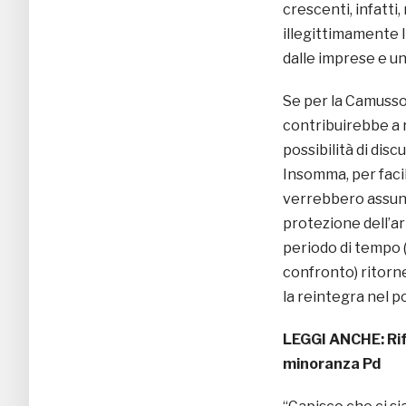
crescenti, infatti,
illegittimamente 
dalle imprese e una
Se per la Camusso 
contribuirebbe a re
possibilità di disc
Insomma, per facil
verrebbero assun
protezione dell’ar
periodo di tempo (
confronto) ritorne
la reintegra nel po
LEGGI ANCHE:
Ri
minoranza Pd