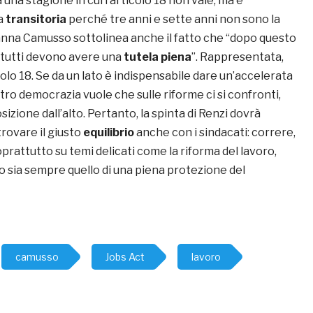
 una stagione in cui l’articolo 18 non vale, ma è
a
transitoria
perché tre anni e sette anni non sono la
anna Camusso sottolinea anche il fatto che “dopo questo
 tutti devono avere una
tutela piena
”. Rappresentata,
colo 18. Se da un lato è indispensabile dare un’accelerata
altro democrazia vuole che sulle riforme ci si confronti,
izione dall’alto. Pertanto, la spinta di Renzi dovrà
rovare il giusto
equilibrio
anche con i sindacati: correre,
rattutto su temi delicati come la riforma del lavoro,
vo sia sempre quello di una piena protezione del
camusso
Jobs Act
lavoro