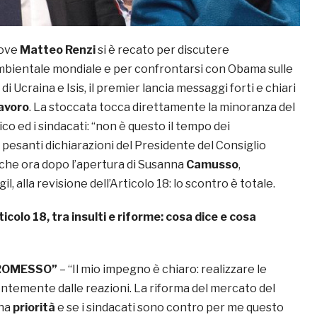
dove
Matteo Renzi
si è recato per discutere
bientale mondiale e per confrontarsi con Obama sulle
di Ucraina e Isis, il premier lancia messaggi forti e chiari
lavoro
. La stoccata tocca direttamente la minoranza del
o ed i sindacati: “non è questo il tempo dei
pesanti dichiarazioni del Presidente del Consiglio
lche ora dopo l’apertura di Susanna
Camusso
,
il, alla revisione dell’Articolo 18: lo scontro è totale.
ticolo 18, tra insulti e riforme: cosa dice e cosa
ROMESSO”
– “Il mio impegno è chiaro: realizzare le
ntemente dalle reazioni. La riforma del mercato del
una
priorità
e se i sindacati sono contro per me questo