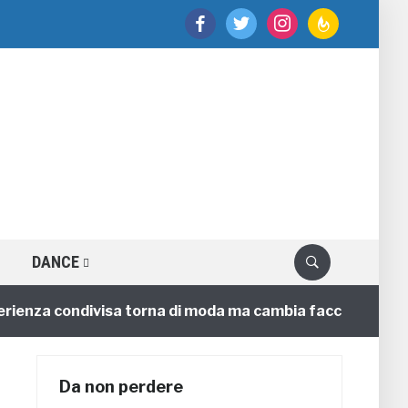
facebook
twitter
instagram
feedburner
DANCE
za condivisa torna di moda ma cambia faccia
4 annifa
Da non perdere