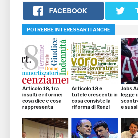
FACEBOOK
POTREBBE INTERESSARTI ANCHE
Articolo 18, tra
Articolo 18 e
Jobs Ac
insulti e riforme:
tutele crescenti: in
legge d
cosa dice e cosa
cosa consiste la
scontro
rappresenta
riforma di Renzi
e sussi