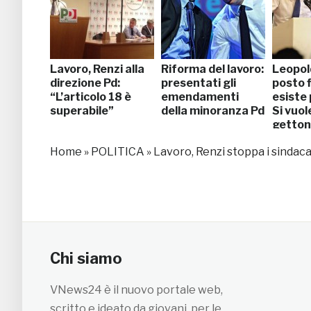
Lavoro, Renzi alla
Riforma del lavoro:
Leopold
direzione Pd:
presentati gli
posto 
“L’articolo 18 è
emendamenti
esiste 
superabile”
della minoranza Pd
Si vuol
getto
nell’iP
Home
»
POLITICA
»
Lavoro, Renzi stoppa i sindac
Chi siamo
VNews24 è il nuovo portale web,
scritto e ideato da giovani, per le