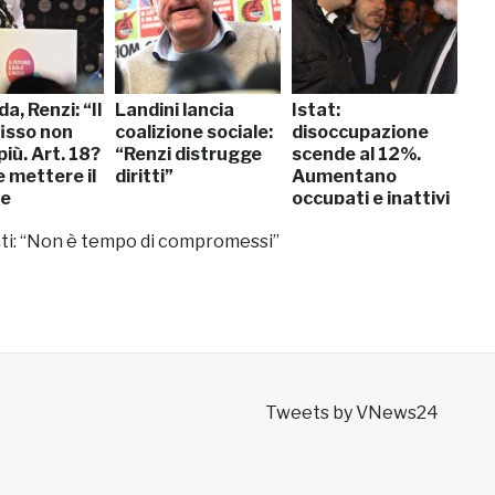
a, Renzi: “Il
Landini lancia
Istat:
fisso non
coalizione sociale:
disoccupazione
più. Art. 18?
“Renzi distrugge
scende al 12%.
e mettere il
diritti”
Aumentano
ne
occupati e inattivi
hone”
ati: “Non è tempo di compromessi”
Tweets by VNews24