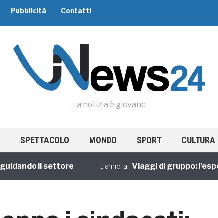
Pubblicità
Contatti
La notizia è giovane
SPETTACOLO
MONDO
SPORT
CULTURA
ndo il settore
Viaggi di gruppo: l’esperien
1 annofa