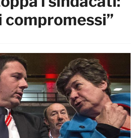
oppa i sindacati:
i compromessi”