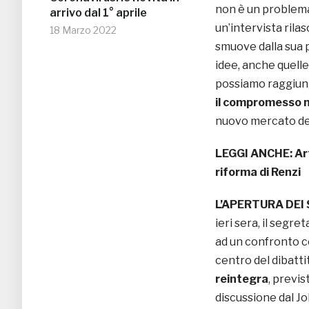
non è un problema
arrivo dal 1° aprile
un’intervista rilas
18 Marzo 2022
smuove dalla sua p
idee, anche quell
possiamo raggiun
il compromesso n
nuovo mercato del
LEGGI ANCHE:
Ar
riforma di Renzi
L’APERTURA DEI
ieri sera, il segr
ad un confronto con
centro del dibatt
reintegra
, previs
discussione dal J