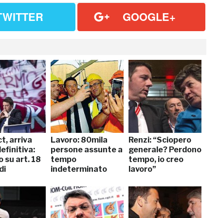
TWITTER
GOOGLE+
t, arriva
Lavoro: 80mila
Renzi: “Sciopero
efinitiva:
persone assunte a
generale? Perdono
 su art. 18
tempo
tempo, io creo
di
indeterminato
lavoro”