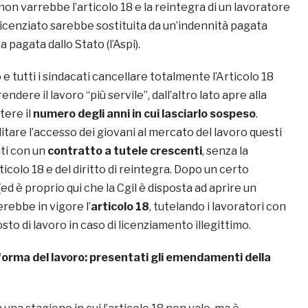
 non varrebbe l’articolo 18 e la reintegra di un lavoratore
licenziato sarebbe sostituita da un’indennità pagata
 pagata dallo Stato (l’Aspi).
e tutti i sindacati cancellare totalmente l’Articolo 18
ndere il lavoro “più servile”, dall’altro lato apre alla
utere il
numero degli anni in cui lasciarlo sospeso
.
itare l’accesso dei giovani al mercato del lavoro questi
ti con un
contratto a tutele crescenti
, senza la
ticolo 18 e del diritto di reintegra. Dopo un certo
ed è proprio qui che la Cgil è disposta ad aprire un
rebbe in vigore l’
articolo 18
, tutelando i lavoratori con
sto di lavoro in caso di licenziamento illegittimo.
forma del lavoro: presentati gli emendamenti della