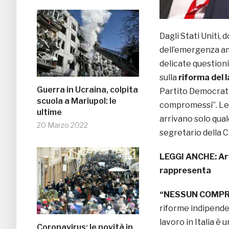
Dagli Stati Uniti, 
dell’emergenza am
delicate questioni 
sulla
riforma del 
Guerra in Ucraina, colpita
Partito Democratic
scuola a Mariupol: le
compromessi”. Le 
ultime
arrivano solo qua
20 Marzo 2022
segretario della Cg
LEGGI ANCHE:
Ar
rappresenta
“NESSUN COMP
riforme indipende
lavoro in Italia è 
Coronavirus: le novità in