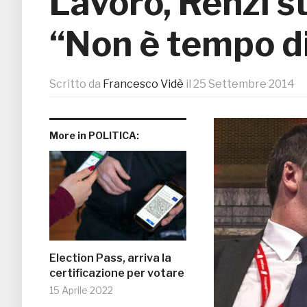
Lavoro, Renzi st
“Non è tempo d
Scritto da
Francesco Vidè
il
25 Settembre 2014
More in POLITICA:
Election Pass, arriva la
certificazione per votare
15 Aprile 2022