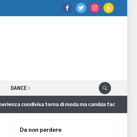
facebook
twitter
instagram
feedburner
DANCE
nza condivisa torna di moda ma cambia faccia
4 anni
Da non perdere