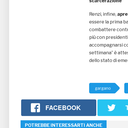
scarcerazione
Renzi, infine,
apre 
essere la prima ba
combattere contro
più con president
accompagnarsi con
settimana” è atte
dello stato di em
gargano
FACEBOOK
POTREBBE INTERESSARTI ANCHE