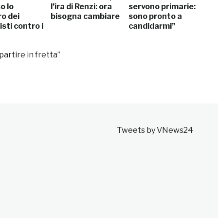
o lo
l’ira di Renzi: ora
servono primarie:
o dei
bisogna cambiare
sono pronto a
isti contro i
candidarmi”
ipartire in fretta”
Tweets by VNews24