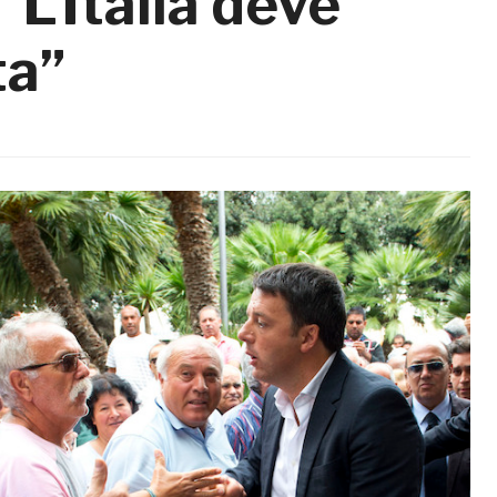
“L’Italia deve
ta”