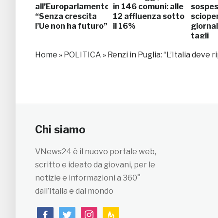
all’Europarlamento:
in 146 comuni: alle
sospes
“Senza crescita
12 affluenza sotto
scioper
l’Ue non ha futuro”
il 16%
giornal
tagli
Home
»
POLITICA
»
Renzi in Puglia: “L’Italia deve r
Chi siamo
VNews24 è il nuovo portale web,
scritto e ideato da giovani, per le
notizie e informazioni a 360°
dall’Italia e dal mondo
facebook
twitter
instagram
feedburner