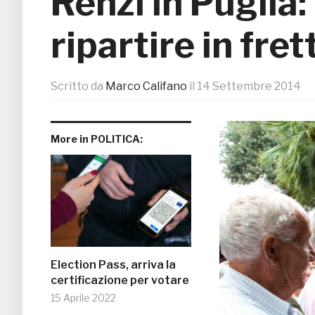
Renzi in Puglia: 
ripartire in fret
Scritto da
Marco Califano
il
14 Settembre 2014
More in POLITICA:
Election Pass, arriva la
certificazione per votare
15 Aprile 2022