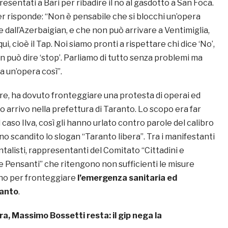
presentati a Bari per ribadire il no al gasdotto a San Foca.
er risponde: “Non è pensabile che si blocchi un’opera
 dall’Azerbaigian, e che non può arrivare a Ventimiglia,
i, cioè il Tap. Noi siamo pronti a rispettare chi dice ‘No’,
on può dire ‘stop’. Parliamo di tutto senza problemi ma
 a un’opera così”.
tre, ha dovuto fronteggiare una protesta di operai ed
uo arrivo nella prefettura di Taranto. Lo scopo era far
 caso Ilva, così gli hanno urlato contro parole del calibro
no scandito lo slogan “Taranto libera”. Tra i manifestanti
alisti, rappresentanti del Comitato “Cittadini e
e Pensanti” che ritengono non sufficienti le misure
no per fronteggiare
l’emergenza sanitaria ed
ranto
.
ra, Massimo Bossetti resta: il gip nega la