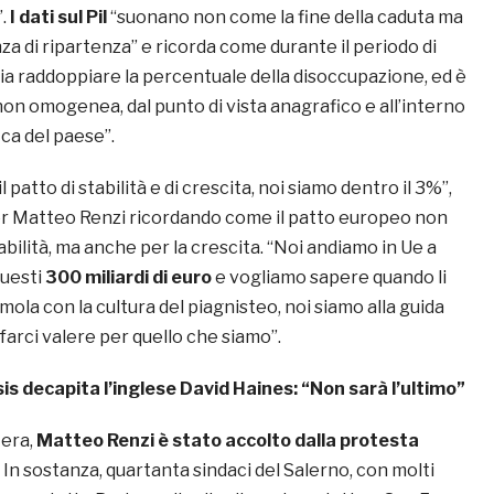
”.
I dati sul Pil
“suonano non come la fine della caduta ma
 di ripartenza” e ricorda come durante il periodo di
Italia raddoppiare la percentuale della disoccupazione, ed è
on omogenea, dal punto di vista anagrafico e all’interno
ca del paese”.
l patto di stabilità e di crescita, noi siamo dentro il 3%”,
er Matteo Renzi ricordando come il patto europeo non
tabilità, ma anche per la crescita. “Noi andiamo in Ue a
questi
300 miliardi di euro
e vogliamo sapere quando li
la con la cultura del piagnisteo, noi siamo alla guida
farci valere per quello che siamo”.
Isis decapita l’inglese David Haines: “Non sarà l’ultimo”
iera,
Matteo Renzi è stato accolto dalla protesta
. In sostanza, quartanta sindaci del Salerno, con molti