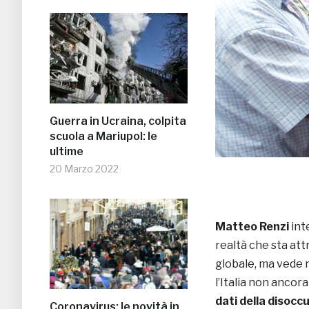
Guerra in Ucraina, colpita
scuola a Mariupol: le
ultime
20 Marzo 2022
Matteo Renzi
int
realtà che sta att
globale, ma vede 
l’Italia non ancor
dati della disocc
Coronavirus: le novità in