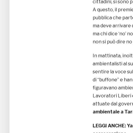
cittadini, si sono 
A questo, il premi
pubblica che parte
ma deve arrivare qu
ma chi dice ‘no’ n
non si può dire no
In mattinata, inol
ambientalisti al s
sentire la voce sul
di “buffone” e han
figuravano ambient
Lavoratori Liberi 
attuate dal gover
ambientale a Ta
LEGGI ANCHE:
Ya