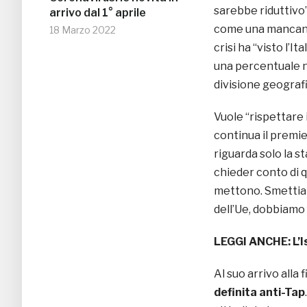
sarebbe riduttivo
arrivo dal 1° aprile
come una mancanza
18 Marzo 2022
crisi ha “visto l’
una percentuale n
divisione geografi
Vuole “rispettare i
continua il premi
riguarda solo la s
chieder conto di 
mettono. Smettiamo
dell’Ue, dobbiamo 
LEGGI ANCHE:
L’
Al suo arrivo alla f
definita anti-Tap