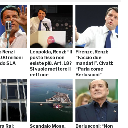
 Renzi
Leopolda, Renzi: “Il
Firenze, Renzi:
100 milioni
posto fisso non
“Faccio due
ndo SLA
esiste più. Art. 18?
mandati”. Civati:
Si vuole mettere il
“Parla come
gettone
Berlusconi”
nell’iPhone”
ra Rai:
Scandalo Mose,
Berlusconi: “Non