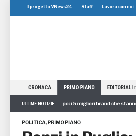
Il progetto VNews24
Staff
Lavora con noi
CRONACA
PRIMO PIANO
EDITORIALI
Viaggi di Gruppo: i 5 migliori brand che stanno guid
ULTIME NOTIZIE
POLITICA
,
PRIMO PIANO