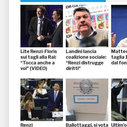
Lite Renzi-Floris
Landini lancia
Matteo
sui tagli alla Rai:
coalizione sociale:
taglia 
“Tocca anche a
“Renzi distrugge
dal fo
voi” (VIDEO)
diritti”
Renzi
Ballottaggi, si vota
Ultim’o