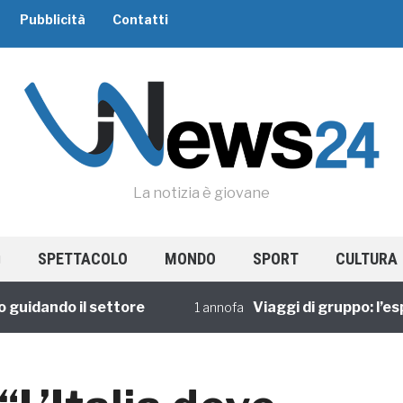
Pubblicità
Contatti
La notizia è giovane
SPETTACOLO
MONDO
SPORT
CULTURA
ando il settore
Viaggi di gruppo: l’esperie
1 annofa