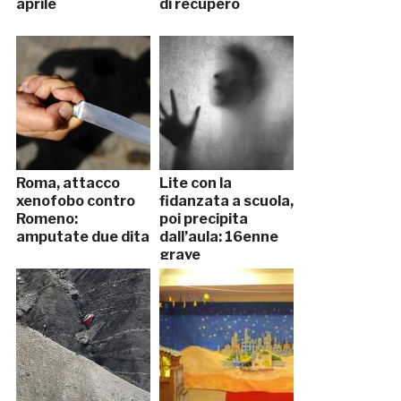
aprile
di recupero
Roma, attacco
Lite con la
xenofobo contro
fidanzata a scuola,
Romeno:
poi precipita
amputate due dita
dall’aula: 16enne
grave