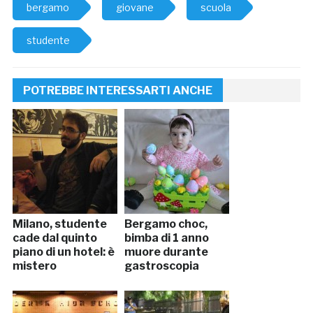
bergamo
giovane
scuola
studente
POTREBBE INTERESSARTI ANCHE
Milano, studente
Bergamo choc,
cade dal quinto
bimba di 1 anno
piano di un hotel: è
muore durante
mistero
gastroscopia