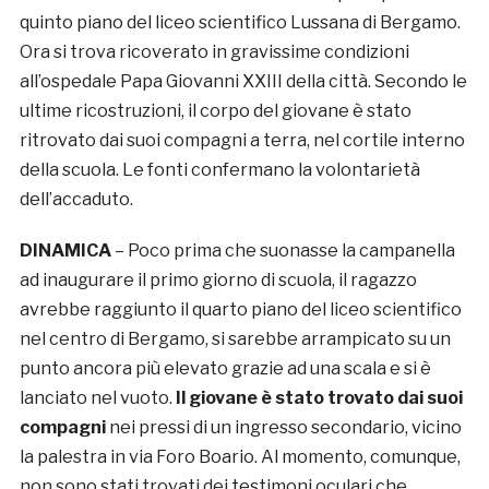
quinto piano del liceo scientifico Lussana di Bergamo.
Ora si trova ricoverato in gravissime condizioni
all’ospedale Papa Giovanni XXIII della città. Secondo le
ultime ricostruzioni, il corpo del giovane è stato
ritrovato dai suoi compagni a terra, nel cortile interno
della scuola. Le fonti confermano la volontarietà
dell’accaduto.
DINAMICA
– Poco prima che suonasse la campanella
ad inaugurare il primo giorno di scuola, il ragazzo
avrebbe raggiunto il quarto piano del liceo scientifico
nel centro di Bergamo, si sarebbe arrampicato su un
punto ancora più elevato grazie ad una scala e si è
lanciato nel vuoto.
Il giovane è stato trovato dai suoi
compagni
nei pressi di un ingresso secondario, vicino
la palestra in via Foro Boario. Al momento, comunque,
non sono stati trovati dei testimoni oculari che