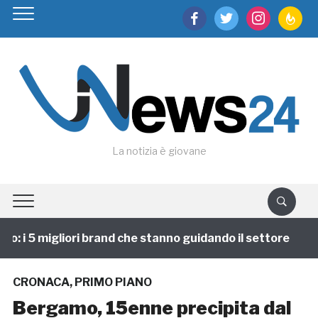
facebook
twitter
instagram
feedburn
La notizia è giovane
 i 5 migliori brand che stanno guidando il settore
1
CRONACA
,
PRIMO PIANO
Bergamo, 15enne precipita dal