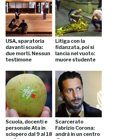
USA, sparatoria
Litiga con la
davanti scuola:
fidanzata, poi si
due morti. Nessun
lancia nel vuoto:
testimone
muore studente
Scuola, docenti e
Scarcerato
personale Ata in
Fabrizio Corona:
sciopero dal 9 al 18
andrà in un centro