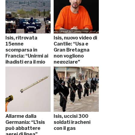
Isis, ritrovata
Isis, nuovo video di
15enne
Cantlie: “Usa e
scomparsa in
Gran Bretagna
Francia: “Unirmi ai
non vogliono
jhadisti era il mio
negoziare”
scopo”
Allarme dalla
Isis, uccisi 300
Germania: “L’Isis
soldati iracheni
può abbattere
con il gas
aerei di linea”