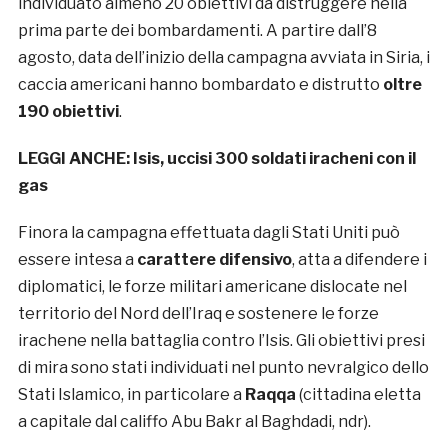
individuato almeno 20 obiettivi da distruggere nella
prima parte dei bombardamenti. A partire dall’8
agosto, data dell’inizio della campagna avviata in Siria, i
caccia americani hanno bombardato e distrutto
oltre
190 obiettivi
.
LEGGI ANCHE:
Isis, uccisi 300 soldati iracheni con il
gas
Finora la campagna effettuata dagli Stati Uniti può
essere intesa a
carattere difensivo
, atta a difendere i
diplomatici, le forze militari americane dislocate nel
territorio del Nord dell’Iraq e sostenere le forze
irachene nella battaglia contro l’Isis. Gli obiettivi presi
di mira sono stati individuati nel punto nevralgico dello
Stati Islamico, in particolare a
Raqqa
(cittadina eletta
a capitale dal califfo Abu Bakr al Baghdadi, ndr).