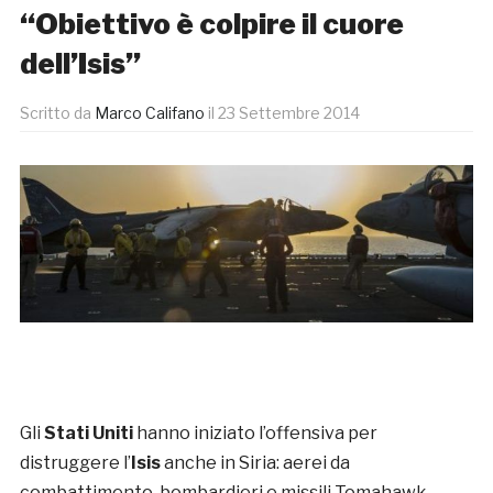
“Obiettivo è colpire il cuore
dell’Isis”
Scritto da
Marco Califano
il
23 Settembre 2014
Gli
Stati Uniti
hanno iniziato l’offensiva per
distruggere l’
Isis
anche in Siria: aerei da
combattimento, bombardieri e missili Tomahawk