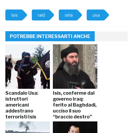
isis
raid
siria
usa
POTREBBE INTERESSARTI ANCHE
Scandalo Usa:
Isis, conferme dal
istruttori
governo Iraq:
americani
ferito al Baghdadi,
addestrano
ucciso il suo
terroristi Isis
“braccio destro”