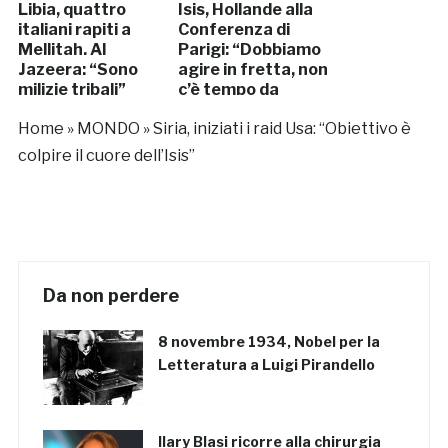
Libia, quattro
Isis, Hollande alla
italiani rapiti a
Conferenza di
Mellitah. Al
Parigi: “Dobbiamo
Jazeera: “Sono
agire in fretta, non
milizie tribali”
c’è tempo da
perdere”
Home
»
MONDO
»
Siria, iniziati i raid Usa: “Obiettivo è
colpire il cuore dell’Isis”
Da non perdere
8 novembre 1934, Nobel per la
Letteratura a Luigi Pirandello
Ilary Blasi ricorre alla chirurgia