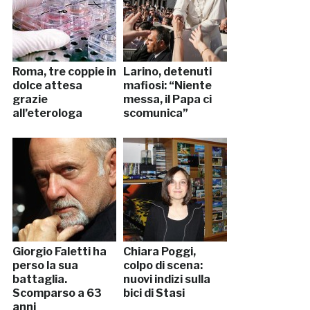
Roma, tre coppie in
Larino, detenuti
dolce attesa
mafiosi: “Niente
grazie
messa, il Papa ci
all’eterologa
scomunica”
Giorgio Faletti ha
Chiara Poggi,
perso la sua
colpo di scena:
battaglia.
nuovi indizi sulla
Scomparso a 63
bici di Stasi
anni