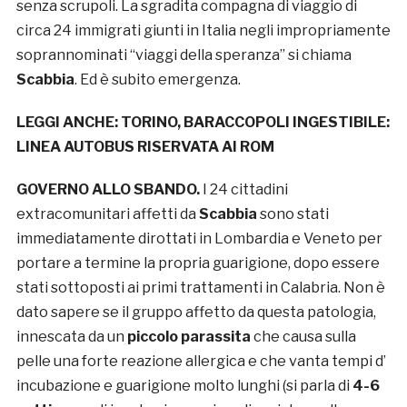
senza scrupoli. La sgradita compagna di viaggio di
circa 24 immigrati giunti in Italia negli impropriamente
soprannominati “viaggi della speranza” si chiama
Scabbia
. Ed è subito emergenza.
LEGGI ANCHE:
TORINO, BARACCOPOLI INGESTIBILE:
LINEA AUTOBUS RISERVATA AI ROM
GOVERNO ALLO SBANDO.
I 24 cittadini
extracomunitari affetti da
Scabbia
sono stati
immediatamente dirottati in Lombardia e Veneto per
portare a termine la propria guarigione, dopo essere
stati sottoposti ai primi trattamenti in Calabria. Non è
dato sapere se il gruppo affetto da questa patologia,
innescata da un
piccolo parassita
che causa sulla
pelle una forte reazione allergica e che vanta tempi d’
incubazione e guarigione molto lunghi (si parla di
4-6