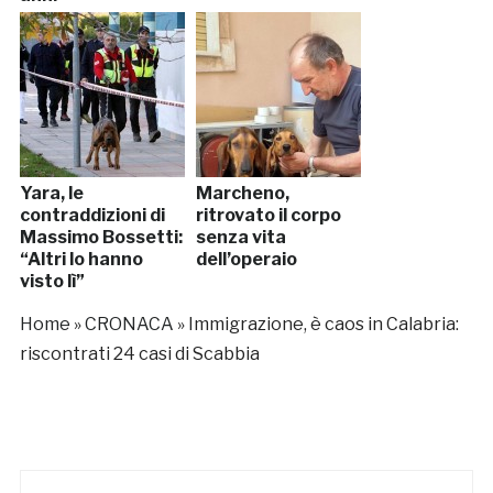
Yara, le
Marcheno,
contraddizioni di
ritrovato il corpo
Massimo Bossetti:
senza vita
“Altri lo hanno
dell’operaio
visto lì”
Home
»
CRONACA
»
Immigrazione, è caos in Calabria:
riscontrati 24 casi di Scabbia