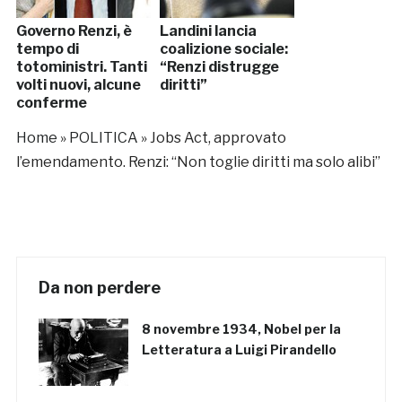
Governo Renzi, è
Landini lancia
tempo di
coalizione sociale:
totoministri. Tanti
“Renzi distrugge
volti nuovi, alcune
diritti”
conferme
Home
»
POLITICA
»
Jobs Act, approvato
l’emendamento. Renzi: “Non toglie diritti ma solo alibi”
Da non perdere
8 novembre 1934, Nobel per la
Letteratura a Luigi Pirandello