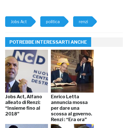
Jobs Act
politica
renzi
POTREBBE INTERESSARTI ANCHE
Jobs Act, Alfano
Enrico Letta
alleato di Renzi:
annuncia mossa
“Insieme fino al
per dare una
2018”
scossa al governo.
Renzi : “Era ora”