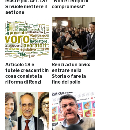
esiste più. Art. 18?
“Non è tempo di
Si vuole mettere il
compromessi”
gettone
nell’iPhone”
Articolo 18 e
Renzi ad un bivio:
tutele crescenti: in
entrare nella
cosa consiste la
Storia o fare la
riforma di Renzi
fine del pollo