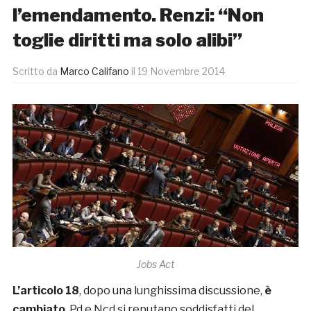
l’emendamento. Renzi: “Non
toglie diritti ma solo alibi”
Scritto da
Marco Califano
il
19 Novembre 2014
Jobs Act
L’articolo 18
, dopo una lunghissima discussione,
è
cambiato
. Pd e Ncd si reputano soddisfatti del