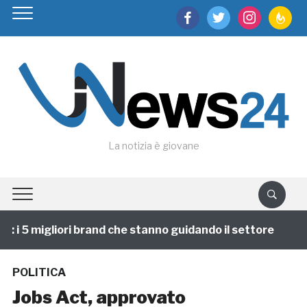
facebook
twitter
instagram
feedburn
La notizia è giovane
i 5 migliori brand che stanno guidando il settore
1 a
POLITICA
Jobs Act, approvato