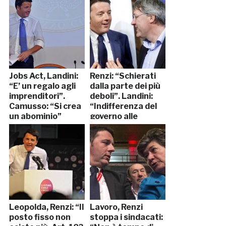
Jobs Act, Landini:
Renzi: “Schierati
“E’ un regalo agli
dalla parte dei più
imprenditori”.
deboli”. Landini:
Camusso: “Si crea
“Indifferenza del
un abominio”
governo alle
proteste”
Leopolda, Renzi: “Il
Lavoro, Renzi
posto fisso non
stoppa i sindacati: