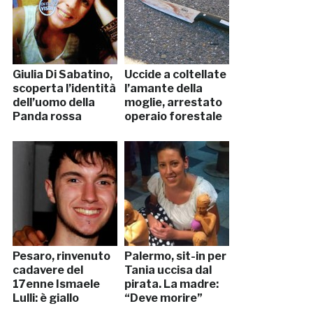
Giulia Di Sabatino,
Uccide a coltellate
scoperta l’identità
l’amante della
dell’uomo della
moglie, arrestato
Panda rossa
operaio forestale
Pesaro, rinvenuto
Palermo, sit-in per
cadavere del
Tania uccisa dal
17enne Ismaele
pirata. La madre:
Lulli: è giallo
“Deve morire”