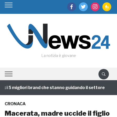
facebook
twitter
instagram
feedburn
La notizia è giovane
 5 migliori brand che stanno guidando il settore
1 a
CRONACA
Macerata, madre uccide il figlio