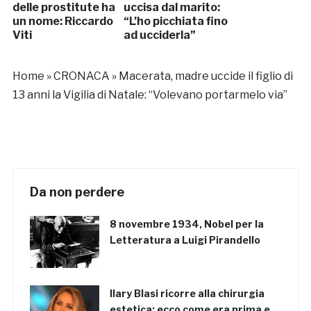
delle prostitute ha
uccisa dal marito:
un nome: Riccardo
“L’ho picchiata fino
Viti
ad ucciderla”
Home
»
CRONACA
»
Macerata, madre uccide il figlio di
13 anni la Vigilia di Natale: “Volevano portarmelo via”
Da non perdere
8 novembre 1934, Nobel per la
Letteratura a Luigi Pirandello
Ilary Blasi ricorre alla chirurgia
estetica: ecco come era prima e