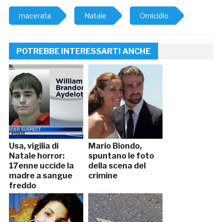
macerata
Natale
Omicidio
POTREBBE INTERESSARTI ANCHE
Usa, vigilia di
Mario Biondo,
Natale horror:
spuntano le foto
17enne uccide la
della scena del
madre a sangue
crimine
freddo