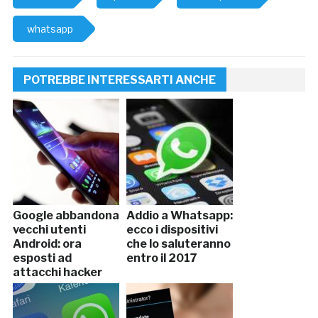
whatsapp
POTREBBE INTERESSARTI ANCHE
Google abbandona
Addio a Whatsapp:
vecchi utenti
ecco i dispositivi
Android: ora
che lo saluteranno
esposti ad
entro il 2017
attacchi hacker