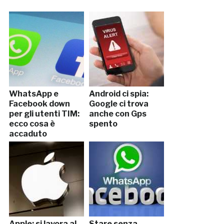
WhatsApp e
Android ci spia:
Facebook down
Google ci trova
per gli utenti TIM:
anche con Gps
ecco cosa è
spento
accaduto
Apple: si lavora al
Stare senza