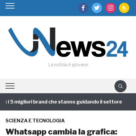
facebook
twitter
instagram
feedburn
La notizia è giovane
i 5 migliori brand che stanno guidando il settore
1 
SCIENZA E TECNOLOGIA
Whatsapp cambia la grafica: