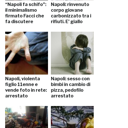
“Napoli fa schifo”:
Napoli: rinvenuto
il minimalismo
corpo giovane
firmato Facci che
carbonizzato tra i
fa discutere
rifiuti. E’ giallo
Napoli, violenta
Napoli: sesso con
figlio 11enne e
bimbi in cambio di
vende foto in rete:
pizza, pedofilo
arrestato
arrestato