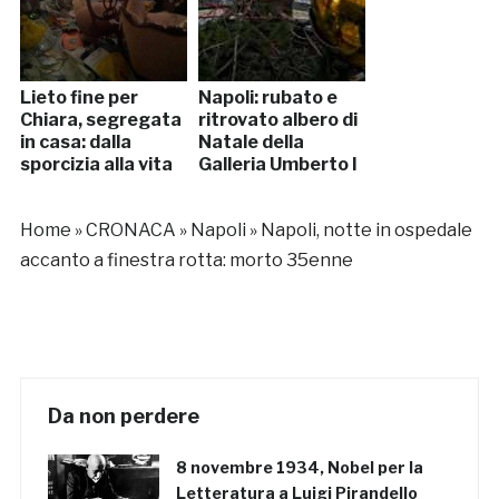
Lieto fine per
Napoli: rubato e
Chiara, segregata
ritrovato albero di
in casa: dalla
Natale della
sporcizia alla vita
Galleria Umberto I
Home
»
CRONACA
»
Napoli
»
Napoli, notte in ospedale
accanto a finestra rotta: morto 35enne
Da non perdere
8 novembre 1934, Nobel per la
Letteratura a Luigi Pirandello