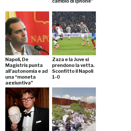
cambio di Iphone”
Napoli, De
Zaza e la Juve si
Magistris punta
prendono la vetta.
all’autonomia e ad
Sconfitto il Napoli
una “moneta
1-0
aggiuntiva”