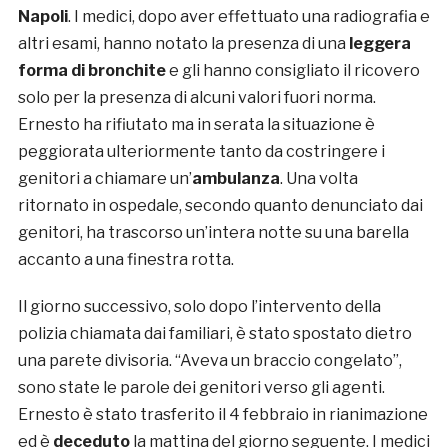
Napoli
. I medici, dopo aver effettuato una radiografia e
altri esami, hanno notato la presenza di una
leggera
forma di bronchite
e gli hanno consigliato il ricovero
solo per la presenza di alcuni valori fuori norma.
Ernesto ha rifiutato ma in serata la situazione è
peggiorata ulteriormente tanto da costringere i
genitori a chiamare un’
ambulanza
. Una volta
ritornato in ospedale, secondo quanto denunciato dai
genitori, ha trascorso un’intera notte su una barella
accanto a una finestra rotta.
Il giorno successivo, solo dopo l’intervento della
polizia chiamata dai familiari, è stato spostato dietro
una parete divisoria. “Aveva un braccio congelato”,
sono state le parole dei genitori verso gli agenti.
Ernesto è stato trasferito il 4 febbraio in rianimazione
ed è
deceduto
la mattina del giorno seguente. I medici