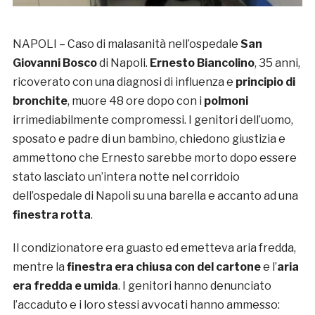
NAPOLI – Caso di malasanità nell’ospedale
San
Giovanni Bosco
di Napoli.
Ernesto Biancolino
, 35 anni,
ricoverato con una diagnosi di influenza e
principio di
bronchite
, muore 48 ore dopo con i
polmoni
irrimediabilmente compromessi. I genitori dell’uomo,
sposato e padre di un bambino, chiedono giustizia e
ammettono che Ernesto sarebbe morto dopo essere
stato lasciato un’intera notte nel corridoio
dell’ospedale di Napoli su una barella e accanto ad una
finestra rotta
.
Il condizionatore era guasto ed emetteva aria fredda,
mentre la
finestra era chiusa con del cartone
e l’
aria
era fredda e umida
. I genitori hanno denunciato
l’accaduto e i loro stessi avvocati hanno ammesso: