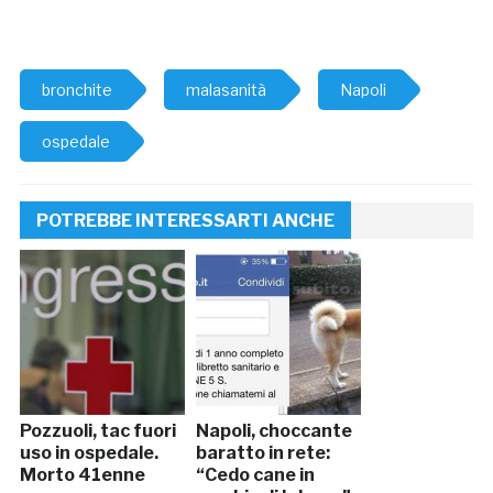
bronchite
malasanità
Napoli
ospedale
POTREBBE INTERESSARTI ANCHE
Pozzuoli, tac fuori
Napoli, choccante
uso in ospedale.
baratto in rete:
Morto 41enne
“Cedo cane in