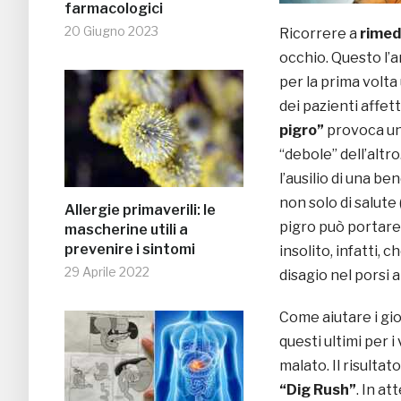
farmacologici
20 Giugno 2023
Ricorrere a
rimedi
occhio. Questo l’
per la prima volt
dei pazienti affett
pigro”
provoca un 
“debole” dell’altr
l’ausilio di una b
non solo di salute
Allergie primaverili: le
pigro può portare
mascherine utili a
prevenire i sintomi
insolito, infatti, 
29 Aprile 2022
disagio nel porsi 
Come aiutare i gio
questi ultimi per 
malato. Il risulta
“Dig Rush”
. In at