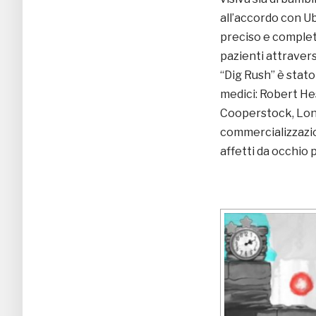
all’accordo con Ub
preciso e completo
pazienti attraver
“Dig Rush” è stato
medici: Robert H
Cooperstock, Long 
commercializzazion
affetti da occhio 