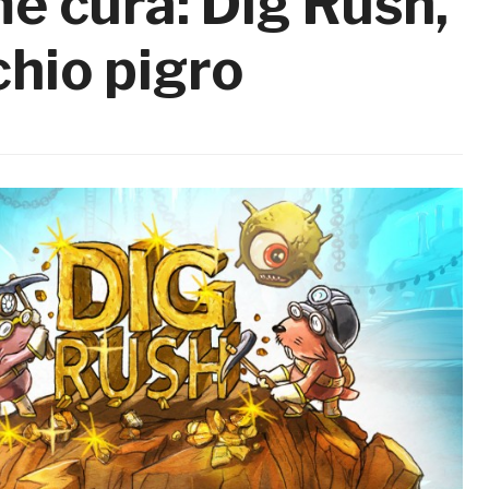
e cura: Dig Rush,
chio pigro