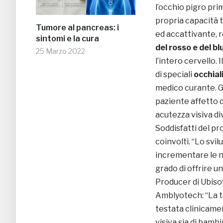
l’occhio pigro pri
propria capacità t
Tumore al pancreas: i
ed accattivante, 
sintomi e la cura
del rosso e del bl
25 Marzo 2022
l’intero cervello.
di speciali
occhial
medico curante. Gr
paziente affetto d
acutezza visiva di
Soddisfatti del p
coinvolti. “Lo svi
incrementare le no
grado di offrire 
Producer di Ubiso
Amblyotech: “La t
testata clinicame
visiva sia di bambi