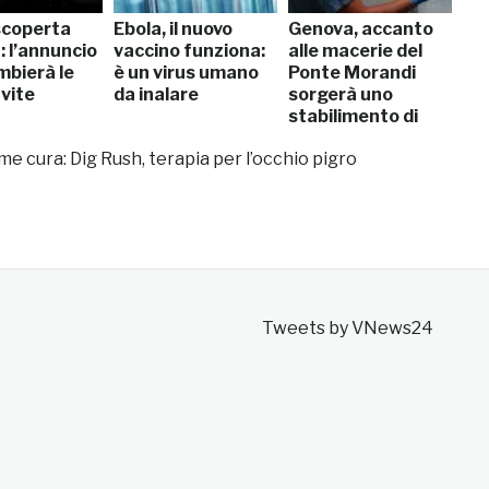
scoperta
Ebola, il nuovo
Genova, accanto
: l’annuncio
vaccino funziona:
alle macerie del
mbierà le
è un virus umano
Ponte Morandi
vite
da inalare
sorgerà uno
stabilimento di
grafene
e cura: Dig Rush, terapia per l’occhio pigro
Tweets by VNews24