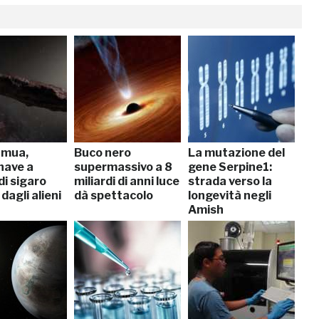
mua,
Buco nero
La mutazione del
nave a
supermassivo a 8
gene Serpine1:
di sigaro
miliardi di anni luce
strada verso la
 dagli alieni
dà spettacolo
longevità negli
Amish