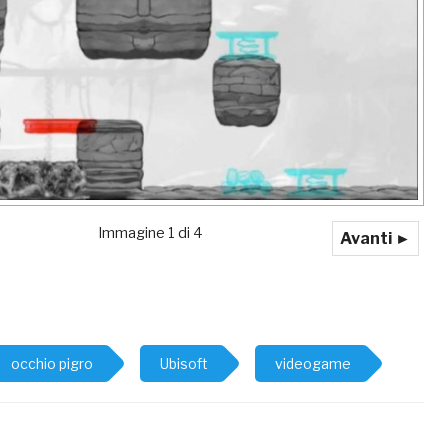
Immagine 1 di 4
Avanti ►
occhio pigro
Ubisoft
videogame