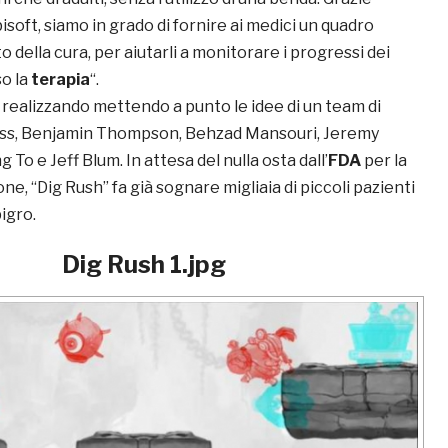
isoft, siamo in grado di fornire ai medici un quadro
 della cura, per aiutarli a monitorare i progressi dei
so la
terapia
“.
 realizzando mettendo a punto le idee di un team di
ess, Benjamin Thompson, Behzad Mansouri, Jeremy
To e Jeff Blum. In attesa del nulla osta dall’
FDA
per la
e, “Dig Rush” fa già sognare migliaia di piccoli pazienti
pigro.
Dig Rush 1.jpg