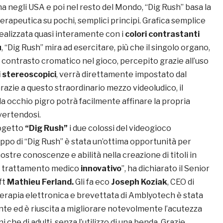
ma negli USA e poi nel resto del Mondo, “Dig Rush” basa la
erapeutica su pochi, semplici principi. Grafica semplice
realizzata quasi interamente con i
colori contrastanti
u
, “Dig Rush” mira ad esercitare, più che il singolo organo,
 Il contrasto cromatico nel gioco, percepito grazie all’uso
i stereoscopici
, verrà direttamente impostato dal
azie a questo straordinario mezzo videoludico, il
a occhio pigro potrà facilmente affinare la propria
vertendosi.
rogetto
“Dig Rush”
i due colossi del videogioco
luppo di “Dig Rush” è stata un’ottima opportunità per
stre conoscenze e abilità nella creazione di titoli in
un trattamento medico
innovativo
”, ha dichiarato il Senior
ft
Mathieu Ferland.
Gli fa eco
Joseph Koziak
, CEO di
erapia elettronica e brevettata di Amblyotech è stata
nte ed è riuscita a migliorare notevolmente l’acutezza
ni che di adulti, senza l’utilizzo di una benda. Grazie