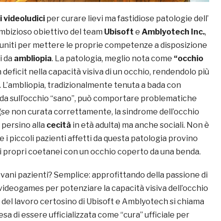
 videoludici
per curare lievi ma fastidiose patologie dell’
ambizioso obiettivo del team
Ubisoft
e
Amblyotech Inc.
,
a uniti per mettere le proprie competenze a disposizione
i da
ambliopia
. La patologia, meglio nota come
“occhio
deficit nella capacità visiva di un occhio, rendendolo più
o. L’ambliopia, tradizionalmente tenuta a bada con
enda sull’occhio “sano”, può comportare problematiche
 (se non curata correttamente, la sindrome dell’occhio
 persino alla
cecità
in età adulta) ma anche sociali. Non è
che i piccoli pazienti affetti da questa patologia provino
ai propri coetanei con un occhio coperto da una benda.
vani pazienti? Semplice: approfittando della passione di
i videogames per potenziare la capacità visiva dell’occhio
to del lavoro certosino di Ubisoft e Amblyotech si chiama
tesa di essere ufficializzata come “cura” ufficiale per