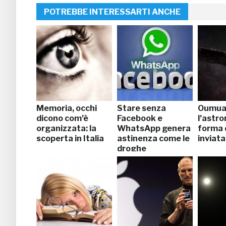
POTREBBE INTERESSARTI ANCHE
Memoria, occhi
Stare senza
Oumua
dicono com’è
Facebook e
l’astro
organizzata: la
WhatsApp genera
forma 
scoperta in Italia
astinenza come le
inviata
droghe