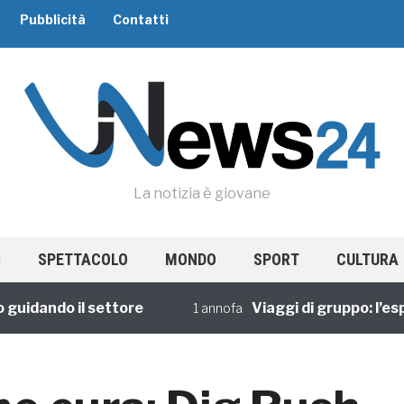
Pubblicità
Contatti
La notizia è giovane
SPETTACOLO
MONDO
SPORT
CULTURA
ando il settore
Viaggi di gruppo: l’esperie
1 annofa