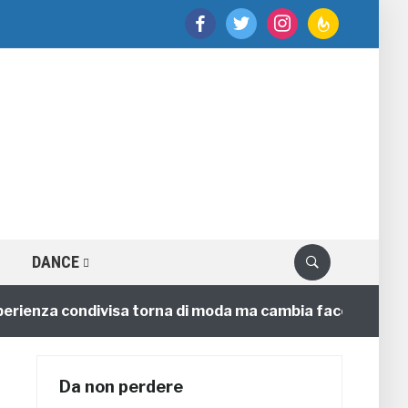
facebook
twitter
instagram
feedburner
DANCE
nza condivisa torna di moda ma cambia faccia
4 annif
Da non perdere