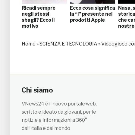
Ricadi sempre
Ecco cosa significa
Nasa, 
negli stessi
la “i” presente nei
storica
sbagli? Ecco il
prodotti Apple
che ca
motivo
nostre 
Home
»
SCIENZA E TECNOLOGIA
»
Videogioco com
Chi siamo
VNews24 è il nuovo portale web,
scritto e ideato da giovani, per le
notizie e informazioni a 360°
dall’Italia e dal mondo