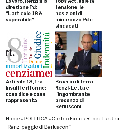
Lavoro, Renzi alla
Jobs Act, sale la
direzione Pd:
tensione: le
“L’articolo 18 è
posizioni di
superabile”
minoranza Pd e
sindacati
Articolo 18, tra
Braccio di ferro
insulti e riforme:
Renzi-Letta e
cosa dice e cosa
l’ingombrante
rappresenta
presenza di
Berlusconi
Home
»
POLITICA
»
Corteo Fiom a Roma, Landini:
“Renzi peggio di Berlusconi”