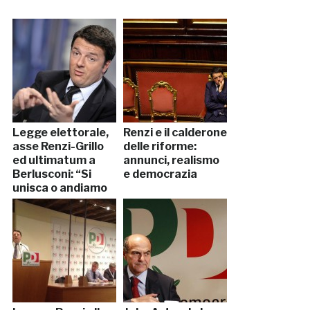
Legge elettorale,
Renzi e il calderone
asse Renzi-Grillo
delle riforme:
ed ultimatum a
annunci, realismo
Berlusconi: “Si
e democrazia
unisca o andiamo
avanti da soli”