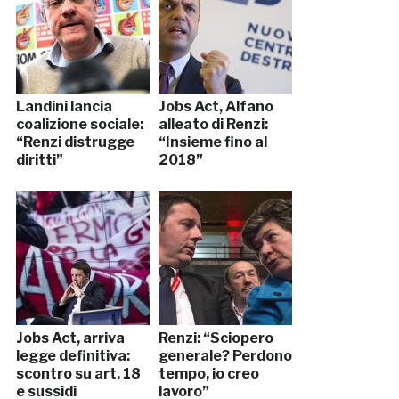
Landini lancia
Jobs Act, Alfano
coalizione sociale:
alleato di Renzi:
“Renzi distrugge
“Insieme fino al
diritti”
2018”
Jobs Act, arriva
Renzi: “Sciopero
legge definitiva:
generale? Perdono
scontro su art. 18
tempo, io creo
e sussidi
lavoro”