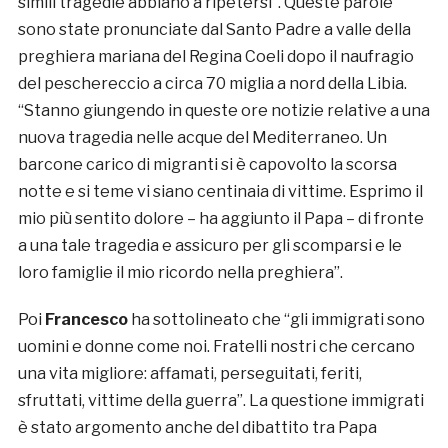
simili tragedie abbiano a ripetersi”. Queste parole
sono state pronunciate dal Santo Padre a valle della
preghiera mariana del Regina Coeli dopo il naufragio
del peschereccio a circa 70 miglia a nord della Libia.
“Stanno giungendo in queste ore notizie relative a una
nuova tragedia nelle acque del Mediterraneo. Un
barcone carico di migranti si è capovolto la scorsa
notte e si teme vi siano centinaia di vittime. Esprimo il
mio più sentito dolore – ha aggiunto il Papa – di fronte
a una tale tragedia e assicuro per gli scomparsi e le
loro famiglie il mio ricordo nella preghiera”.
Poi
Francesco
ha sottolineato che “gli immigrati sono
uomini e donne come noi. Fratelli nostri che cercano
una vita migliore: affamati, perseguitati, feriti,
sfruttati, vittime della guerra”. La questione immigrati
è stato argomento anche del dibattito tra Papa