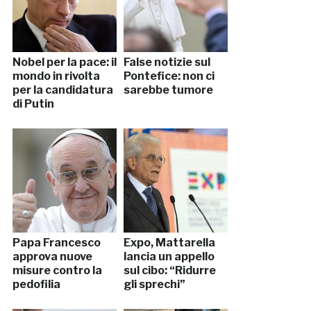
Nobel per la pace: il
False notizie sul
mondo in rivolta
Pontefice: non ci
per la candidatura
sarebbe tumore
di Putin
Papa Francesco
Expo, Mattarella
approva nuove
lancia un appello
misure contro la
sul cibo: “Ridurre
pedofilia
gli sprechi”