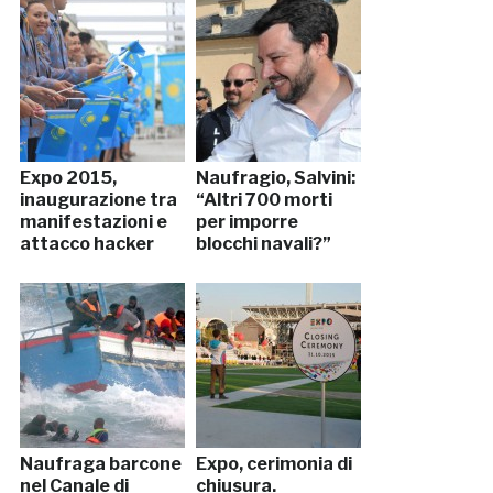
Expo 2015,
Naufragio, Salvini:
inaugurazione tra
“Altri 700 morti
manifestazioni e
per imporre
attacco hacker
blocchi navali?”
Naufraga barcone
Expo, cerimonia di
nel Canale di
chiusura.