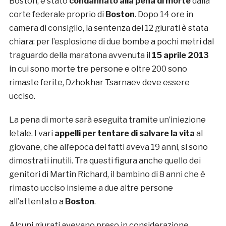
Boston, è stato
condannato alla pena di morte
dalla
corte federale proprio di
Boston
. Dopo 14 ore in
camera di consiglio, la sentenza dei 12 giurati è stata
chiara: per l’esplosione di due bombe a pochi metri dal
traguardo della maratona avvenuta il
15 aprile 2013
in cui sono morte tre persone e oltre 200 sono
rimaste ferite, Dzhokhar Tsarnaev deve essere
ucciso.
La pena di morte sarà eseguita tramite un’iniezione
letale. I vari
appelli per tentare di salvare la vita
al
giovane, che all’epoca dei fatti aveva 19 anni, si sono
dimostrati inutili. Tra questi figura anche quello dei
genitori di Martin Richard, il bambino di 8 anni che è
rimasto ucciso insieme a due altre persone
all’attentato a
Boston
.
Alcuni giurati avevano preso in considerazione