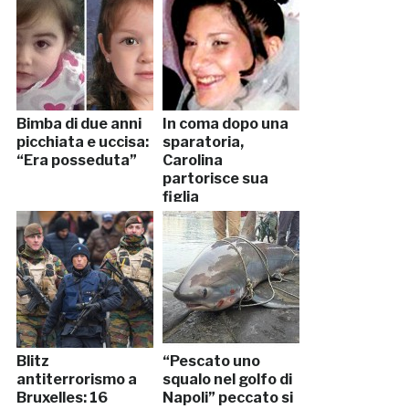
Bimba di due anni
In coma dopo una
picchiata e uccisa:
sparatoria,
“Era posseduta”
Carolina
partorisce sua
figlia
Blitz
“Pescato uno
antiterrorismo a
squalo nel golfo di
Bruxelles: 16
Napoli” peccato si