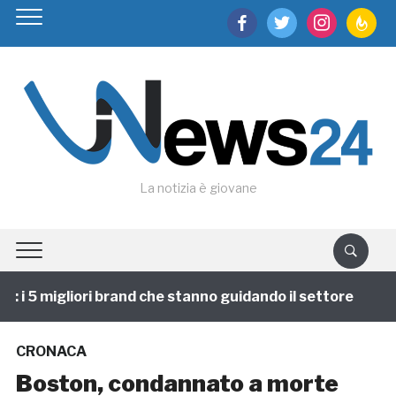
facebook
twitter
instagram
feedburn
La notizia è giovane
i 5 migliori brand che stanno guidando il settore
1 
CRONACA
Boston, condannato a morte