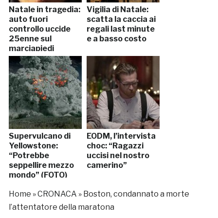
Natale in tragedia:
Vigilia di Natale:
auto fuori
scatta la caccia ai
controllo uccide
regali last minute
25enne sul
e a basso costo
marciapiedi
Supervulcano di
EODM, l’intervista
Yellowstone:
choc: “Ragazzi
“Potrebbe
uccisi nel nostro
seppellire mezzo
camerino”
mondo” (FOTO)
Home
»
CRONACA
»
Boston, condannato a morte
l’attentatore della maratona