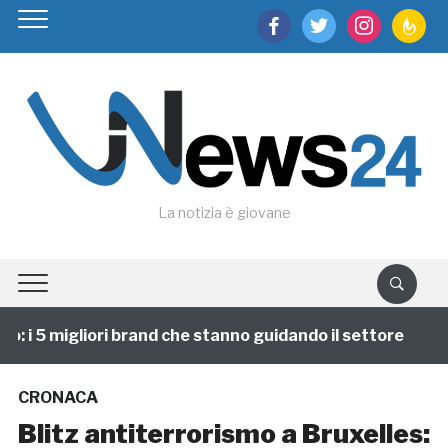
facebook
twitter
instagram
feedburn
La notizia è giovane
i 5 migliori brand che stanno guidando il settore
1 
CRONACA
Blitz antiterrorismo a Bruxelles: