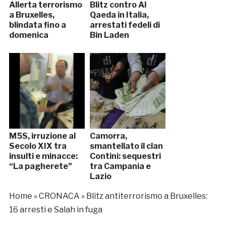
Allerta terrorismo
Blitz contro Al
a Bruxelles,
Qaeda in Italia,
blindata fino a
arrestati fedeli di
domenica
Bin Laden
M5S, irruzione al
Camorra,
Secolo XIX tra
smantellato il clan
insulti e minacce:
Contini: sequestri
“La pagherete”
tra Campania e
Lazio
Home
»
CRONACA
»
Blitz antiterrorismo a Bruxelles:
16 arresti e Salah in fuga