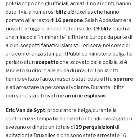
polizia dopo che gli ufficiali, armati fino ai denti, hanno
dato il via a numerosi
blitz
a Bruxelles che hanno
portato all’arresto di
16 persone
. Salah Abdeslam era
riuscito a fuggire anche nel corso dei
19 blitz
legati a
una minaccia “imminente” all’intera Europa da parte di
alcuni sospetti fanatici islamisti. Ieri sera, nel corso di
una conferenza stampa, il Pubblico ministero belga ha
parlato di un
sospetto
che, scovato dalla polizia, si è
lanciato su di loro alla guida di un’auto. I poliziotti
hanno evitato l’auto, ma sono stati costretti a
sparare
e ad arrestare la persona al volante. Durante i blitz
non sono stati trovati né
armi
né
esplosivi
.
Eric Van de Sypt
, procuratore belga, durante la
conferenza stampa ha dichiarato che gli investigatori
avevano ordinato un totale di
19 perquisizioni
di
abitazioni a Bruxelles e che sono state arrestate 16