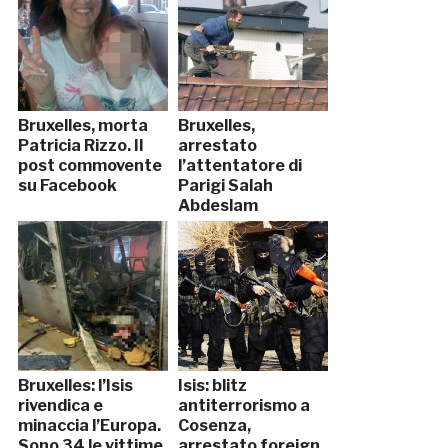
Bruxelles, morta
Bruxelles,
Patricia Rizzo. Il
arrestato
post commovente
l’attentatore di
su Facebook
Parigi Salah
Abdeslam
Bruxelles: l’Isis
Isis: blitz
rivendica e
antiterrorismo a
minaccia l’Europa.
Cosenza,
Sono 34 le vittime
arrestato foreign