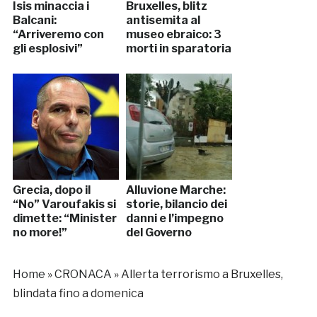
Isis minaccia i
Bruxelles, blitz
Balcani:
antisemita al
“Arriveremo con
museo ebraico: 3
gli esplosivi”
morti in sparatoria
Grecia, dopo il
Alluvione Marche:
“No” Varoufakis si
storie, bilancio dei
dimette: “Minister
danni e l’impegno
no more!”
del Governo
Home
»
CRONACA
»
Allerta terrorismo a Bruxelles,
blindata fino a domenica