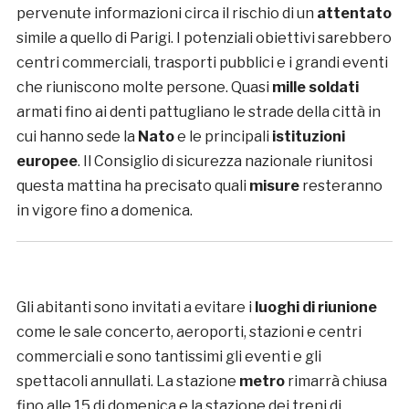
pervenute informazioni circa il rischio di un
attentato
simile a quello di Parigi. I potenziali obiettivi sarebbero
centri commerciali, trasporti pubblici e i grandi eventi
che riuniscono molte persone. Quasi
mille soldati
armati fino ai denti pattugliano le strade della città in
cui hanno sede la
Nato
e le principali
istituzioni
europee
. Il Consiglio di sicurezza nazionale riunitosi
questa mattina ha precisato quali
misure
resteranno
in vigore fino a domenica.
Gli abitanti sono invitati a evitare i
luoghi di riunione
come le sale concerto, aeroporti, stazioni e centri
commerciali e sono tantissimi gli eventi e gli
spettacoli annullati. La stazione
metro
rimarrà chiusa
fino alle 15 di domenica e la stazione dei treni di