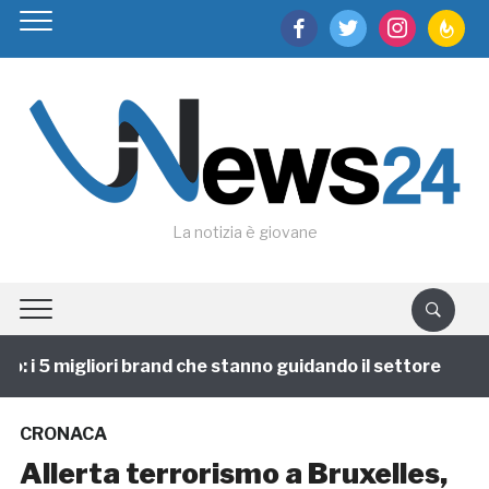
facebook
twitter
instagram
feedburn
La notizia è giovane
 i 5 migliori brand che stanno guidando il settore
1 
CRONACA
Allerta terrorismo a Bruxelles,