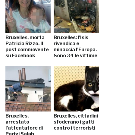
Bruxelles, morta
Bruxelles: l’Isis
Patricia Rizzo. Il
rivendica e
post commovente
minaccia l’Europa.
su Facebook
Sono 34 le vittime
Bruxelles,
Bruxelles, cittadini
arrestato
sfoderano i gatti
l’attentatore di
contro i terroristi
Parigi Salah