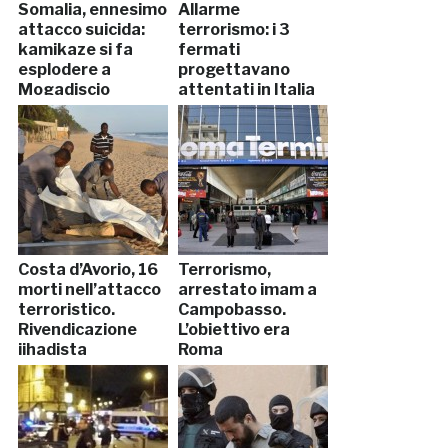
Somalia, ennesimo
Allarme
attacco suicida:
terrorismo: i 3
kamikaze si fa
fermati
esplodere a
progettavano
Mogadiscio
attentati in Italia
Costa d’Avorio, 16
Terrorismo,
morti nell’attacco
arrestato imam a
terroristico.
Campobasso.
Rivendicazione
L’obiettivo era
jihadista
Roma