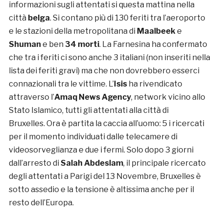
informazioni sugli attentati si questa mattina nella
città
belga
. Si contano più di 130 feriti tra l’aeroporto
e le stazioni della metropolitana di
Maalbeek
e
Shuman
e ben
34 morti
. La Farnesina ha confermato
che tra i feriti ci sono anche 3 italiani (non inseriti nella
lista dei feriti gravi) ma che non dovrebbero esserci
connazionali tra le vittime. L’
Isis
ha rivendicato
attraverso l’
Amaq News Agency
, network vicino allo
Stato Islamico, tutti gli attentati alla città di
Bruxelles. Ora è partita la caccia all’uomo: 5 i ricercati
per il momento individuati dalle telecamere di
videosorveglianza e due i fermi. Solo dopo 3 giorni
dall’arresto di
Salah Abdeslam
, il principale ricercato
degli attentati a Parigi del 13 Novembre, Bruxelles è
sotto assedio e la tensione è altissima anche per il
resto dell’Europa.