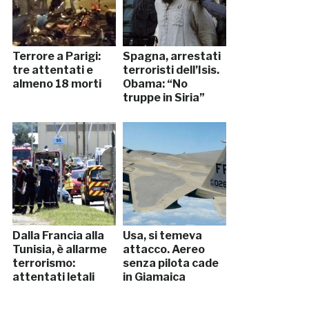
Terrore a Parigi:
Spagna, arrestati
tre attentati e
terroristi dell’Isis.
almeno 18 morti
Obama: “No
truppe in Siria”
Dalla Francia alla
Usa, si temeva
Tunisia, è allarme
attacco. Aereo
terrorismo:
senza pilota cade
attentati letali
in Giamaica