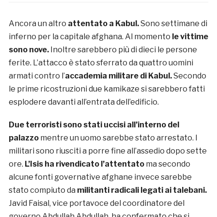
Ancora un altro
attentato a Kabul.
Sono settimane di
inferno per la capitale afghana. Al momento
le vittime
sono nove.
Inoltre sarebbero più di dieci le persone
ferite. L’attacco è stato sferrato da quattro uomini
armati contro l’
accademia militare di Kabul.
Secondo
le prime ricostruzioni due kamikaze si sarebbero fatti
esplodere davanti all’entrata dell’edificio.
Due terroristi sono stati uccisi all’interno del
palazzo
mentre un uomo sarebbe stato arrestato. I
militari sono riusciti a porre fine all’assedio dopo sette
ore.
L’Isis ha rivendicato l’attentato
ma secondo
alcune fonti governative afghane invece sarebbe
stato compiuto da
militanti radicali legati ai talebani.
Javid Faisal, vice portavoce del coordinatore del
governo Abdullah Abdullah, ha confermato che si