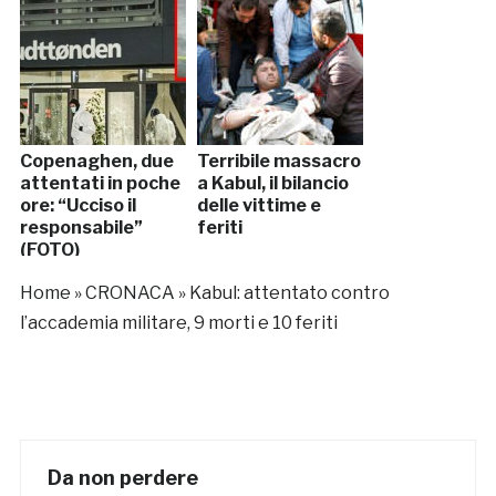
Copenaghen, due
Terribile massacro
attentati in poche
a Kabul, il bilancio
ore: “Ucciso il
delle vittime e
responsabile”
feriti
(FOTO)
Home
»
CRONACA
»
Kabul: attentato contro
l’accademia militare, 9 morti e 10 feriti
Da non perdere