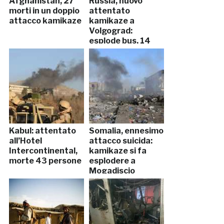
Afghanistan, 27
Russia, nuovo
morti in un doppio
attentato
attacco kamikaze
kamikaze a
Volgograd:
esplode bus, 14
morti
Kabul: attentato
Somalia, ennesimo
all’Hotel
attacco suicida:
Intercontinental,
kamikaze si fa
morte 43 persone
esplodere a
Mogadiscio