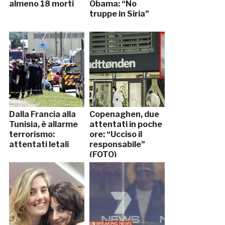
almeno 18 morti
Obama: “No
truppe in Siria”
Dalla Francia alla
Copenaghen, due
Tunisia, è allarme
attentati in poche
terrorismo:
ore: “Ucciso il
attentati letali
responsabile”
(FOTO)