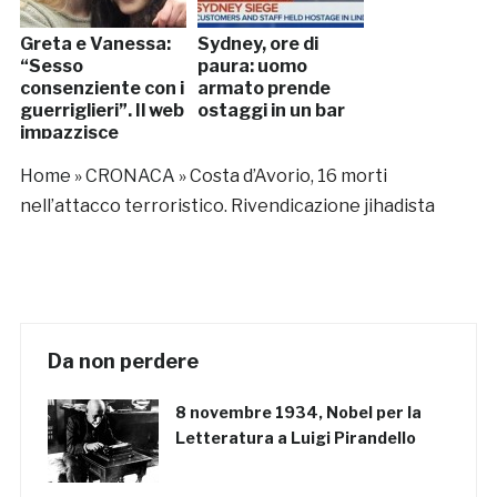
Greta e Vanessa:
Sydney, ore di
“Sesso
paura: uomo
consenziente con i
armato prende
guerriglieri”. Il web
ostaggi in un bar
impazzisce
Home
»
CRONACA
»
Costa d’Avorio, 16 morti
nell’attacco terroristico. Rivendicazione jihadista
Da non perdere
8 novembre 1934, Nobel per la
Letteratura a Luigi Pirandello