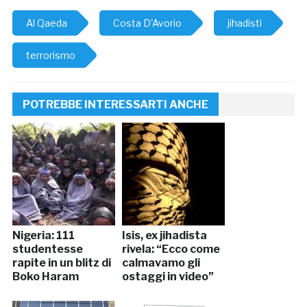
Al Qaeda
Costa D'Avorio
jihadisti
terrorismo
POTREBBE INTERESSARTI ANCHE
Nigeria: 111
Isis, ex jihadista
studentesse
rivela: “Ecco come
rapite in un blitz di
calmavamo gli
Boko Haram
ostaggi in video”