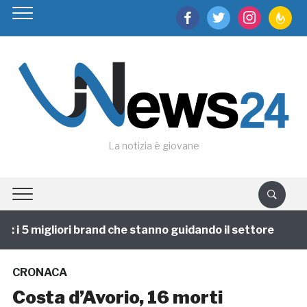
facebook
twitter
instagram
feedburn
La notizia è giovane
i 5 migliori brand che stanno guidando il settore
1 
CRONACA
Costa d’Avorio, 16 morti