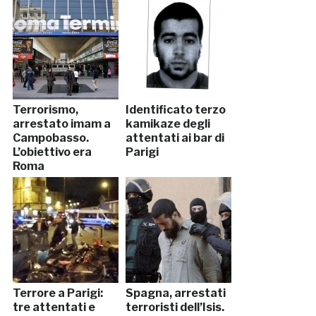
Terrorismo,
Identificato terzo
arrestato imam a
kamikaze degli
Campobasso.
attentati ai bar di
L’obiettivo era
Parigi
Roma
Terrore a Parigi:
Spagna, arrestati
tre attentati e
terroristi dell’Isis.