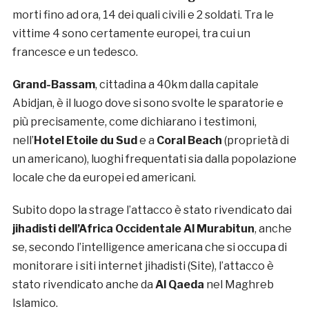
morti fino ad ora, 14 dei quali civili e 2 soldati. Tra le
vittime 4 sono certamente europei, tra cui un
francesce e un tedesco.
Grand-Bassam
, cittadina a 40km dalla capitale
Abidjan, è il luogo dove si sono svolte le sparatorie e
più precisamente, come dichiarano i testimoni,
nell’
Hotel Etoile du Sud
e a
Coral Beach
(proprietà di
un americano), luoghi frequentati sia dalla popolazione
locale che da europei ed americani.
Subito dopo la strage l’attacco è stato rivendicato dai
jihadisti dell’Africa Occidentale Al Murabitun
, anche
se, secondo l’intelligence americana che si occupa di
monitorare i siti internet jihadisti (Site), l’attacco è
stato rivendicato anche da
Al Qaeda
nel Maghreb
Islamico.