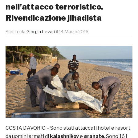
nell’attacco terroristico.
Rivendicazione jihadista
Scritto da
Giorgia Levati
il
14 Marzo 2016
COSTA D’AVORIO – Sono stati attaccati hotel e resort
da uomini armati di
kalashnikov
e
granate
. Sono 16 i