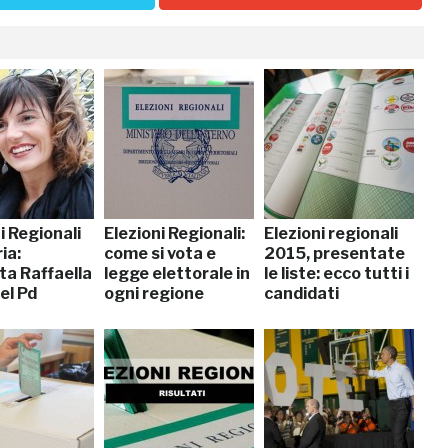
i Regionali
Elezioni Regionali:
Elezioni regionali
ia:
come si vota e
2015, presentate
ta Raffaella
legge elettorale in
le liste: ecco tutti i
el Pd
ogni regione
candidati