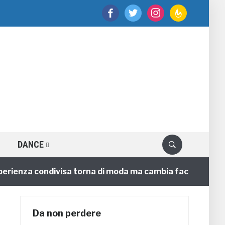
facebook
twitter
instagram
feedburner
DANCE
enza condivisa torna di moda ma cambia faccia
4 ann
Da non perdere