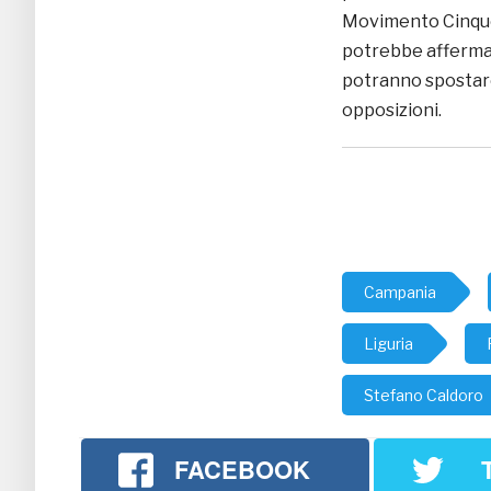
Movimento Cinque 
potrebbe affermar
potranno spostare g
opposizioni.
Campania
Liguria
Stefano Caldoro
FACEBOOK