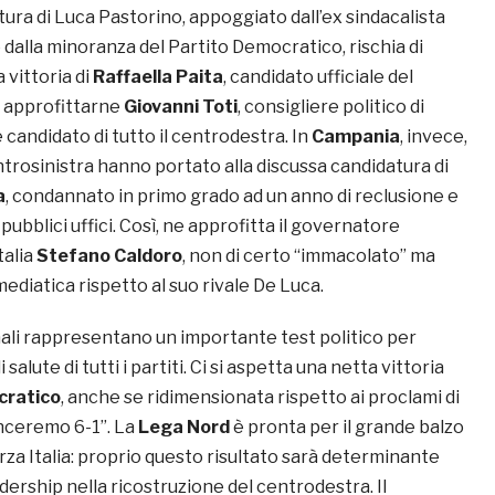
tura di Luca Pastorino, appoggiato dall’ex sindacalista
 dalla minoranza del Partito Democratico, rischia di
vittoria di
Raffaella Paita
, candidato ufficiale del
d approfittarne
Giovanni Toti
, consigliere politico di
e candidato di tutto il centrodestra. In
Campania
, invece,
ntrosinistra hanno portato alla discussa candidatura di
a
, condannato in primo grado ad un anno di reclusione e
 pubblici uffici. Così, ne approfitta il governatore
talia
Stefano Caldoro
, non di certo “immacolato” ma
mediatica rispetto al suo rivale De Luca.
nali rappresentano un importante test politico per
 salute di tutti i partiti. Ci si aspetta una netta vittoria
cratico
, anche se ridimensionata rispetto ai proclami di
nceremo 6-1”. La
Lega Nord
è pronta per il grande balzo
za Italia: proprio questo risultato sarà determinante
adership nella ricostruzione del centrodestra. Il