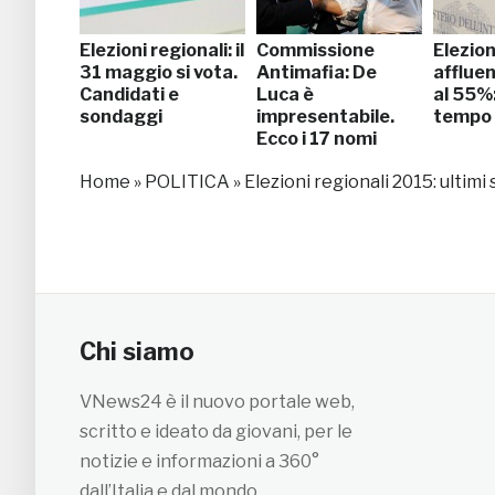
Elezioni regionali: il
Commissione
Elezion
31 maggio si vota.
Antimafia: De
afflue
Candidati e
Luca è
al 55%: 
sondaggi
impresentabile.
tempo 
Ecco i 17 nomi
Home
»
POLITICA
»
Elezioni regionali 2015: ultim
Chi siamo
VNews24 è il nuovo portale web,
scritto e ideato da giovani, per le
notizie e informazioni a 360°
dall’Italia e dal mondo