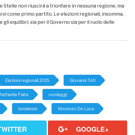
Stelle non riuscirà a trionfare in nessuna regione, ma
si come primo partito. Le elezioni regionali, insomma,
li equilibri, sia per il Governo sia per il ruolo delle
Elezioni regionali 2015
Giovanni Toti
Raffaella Paita
sondaggi
tendenze
Vincenzo De Luca
TWITTER
GOOGLE+