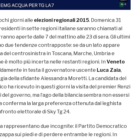
hi giorni alle
elezioni regionali 2015
. Domenica 31
 residenti in sette regioni italiane saranno chiamati al
ranno aperte dalle 7 del mattino alle 23 di sera. Gli ultimi
o due tendenze contrapposte: se da un lato appare
ia del centrosinistra in Toscana, Marche, Umbria e
ne è molto più incerta nelle restanti regioni. In
Veneto
ldamente in testa il governatore uscente
Luca Zaia
,
gia della sfidante Alessandra Moretti. La candidata del
o ha ricevuto in questi giorni la visita del premier Renzi
i del governo, ma l’ago della bilancia sembra non essersi
a conferma la larga preferenza ottenuta dal leghista
nfronto elettorale di Sky Tg 24.
a rappresentano due incognite: il Partito Democratico
la zappa sui piedi e di perdere entrambe le regioni. In