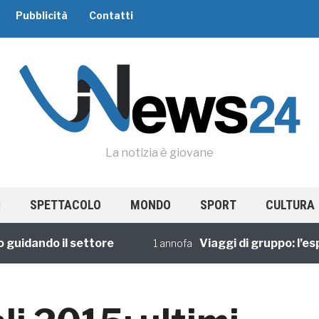
Pubblicità
Contatti
La notizia è giovane
SPETTACOLO
MONDO
SPORT
CULTURA
dando il settore
Viaggi di gruppo: l’esperi
1 annofa