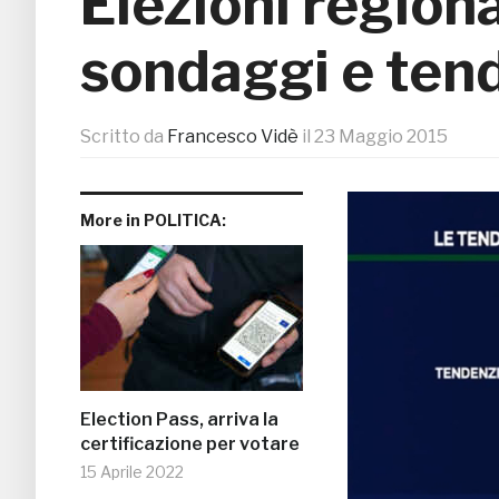
Elezioni regiona
sondaggi e tend
Scritto da
Francesco Vidè
il
23 Maggio 2015
More in POLITICA:
Election Pass, arriva la
certificazione per votare
15 Aprile 2022