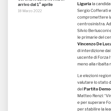
Liguria
la candida
arrivo dal 1° aprile
Sergio Cofferati e
18 Marzo 2022
compromettere la 
centrosinistra. A
Silvio Berlusconi 
le primarie del ce
Vincenzo De Luc
di interdizione dai
uscente di Forza I
meno alla ribalta 
Le elezioni regio
valutare lo stato di
del
Partito Demo
Matteo Renzi: “Vi
e per superare For
per stabilire la le