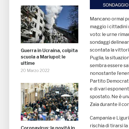
Mancano ormai poc
maggio i cittadini
voto: le urne rimar
sondaggi delinean
scontata la vittor
Guerra in Ucraina, colpita
scuola a Mariupol: le
Puglia, la situazio
ultime
sembra essere sa
20 Marzo 2022
nonostante l’ener
Partito Democratic
e di vari esponent
spostato. Ne è un
Zaia durante il co
Campania e Liguri
rischia di tirarsi 
Coronavirus: le novità in