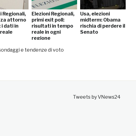
i Regionali,
Elezioni Regionali,
Usa, elezioni
nza attorno
primi exit poll:
midterm: Obama
i dati in
risultati in tempo
rischia di perdere il
reale
reale in ogni
Senato
regione
i sondaggi e tendenze di voto
Tweets by VNews24