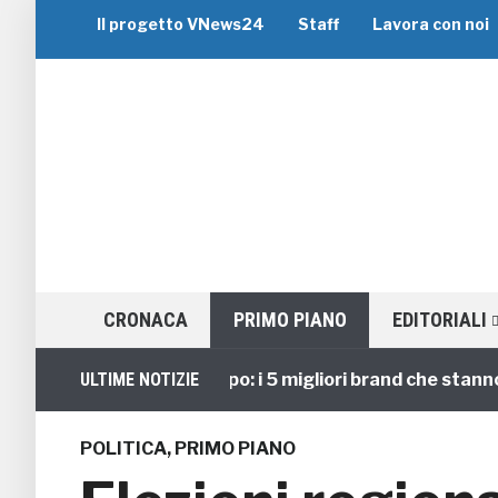
Il progetto VNews24
Staff
Lavora con noi
CRONACA
PRIMO PIANO
EDITORIALI
Viaggi di Gruppo: i 5 migliori brand che stanno gui
ULTIME NOTIZIE
POLITICA
,
PRIMO PIANO