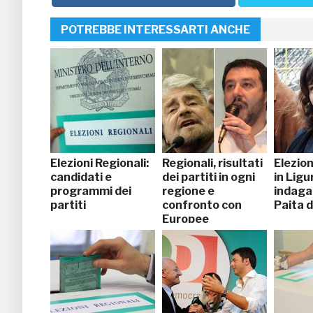
POTREBBE INTERESSARTI ANCHE
Elezioni Regionali:
Regionali, risultati
Elezion
candidati e
dei partiti in ogni
in Ligur
programmi dei
regione e
indaga
partiti
confronto con
Paita d
Europee