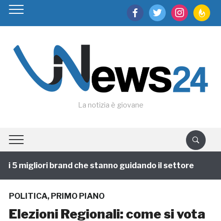
facebook
twitter
instagram
feedburn
La notizia è giovane
 5 migliori brand che stanno guidando il settore
1 an
POLITICA
,
PRIMO PIANO
Elezioni Regionali: come si vota