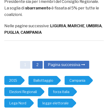
Presidente sia per i membri del Consiglio Regionale.
La soglia di
sbarramento
è fissata al 5% per tutte le
coalizioni.
Nelle pagine successive:
LIGURIA
,
MARCHE
,
UMBRIA
,
PUGLIA
,
CAMPANIA
1
2
Pagina successiva
2015
Ballottaggio
Campania
Elezioni Regionali
forza italia
Lega Nord
legge elettorale