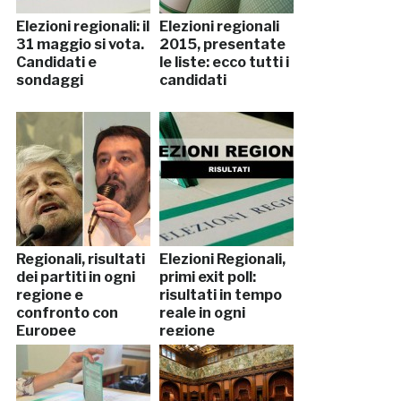
Elezioni regionali: il
Elezioni regionali
31 maggio si vota.
2015, presentate
Candidati e
le liste: ecco tutti i
sondaggi
candidati
Regionali, risultati
Elezioni Regionali,
dei partiti in ogni
primi exit poll:
regione e
risultati in tempo
confronto con
reale in ogni
Europee
regione