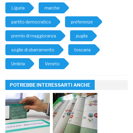
Liguria
marche
partito democratico
preferenze
premio di maggioranza
puglia
soglie di sbarramento
toscana
Umbria
Veneto
POTREBBE INTERESSARTI ANCHE