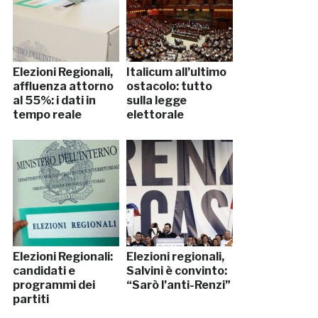
Elezioni Regionali,
Italicum all’ultimo
affluenza attorno
ostacolo: tutto
al 55%: i dati in
sulla legge
tempo reale
elettorale
Elezioni Regionali:
Elezioni regionali,
candidati e
Salvini è convinto:
programmi dei
“Sarò l’anti-Renzi”
partiti