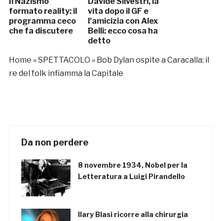
Il Nazismo
Davide Silvestri, la
formato reality: il
vita dopo il GF e
programma ceco
l’amicizia con Alex
che fa discutere
Belli: ecco cosa ha
detto
Home
»
SPETTACOLO
»
Bob Dylan ospite a Caracalla: il
re del folk infiamma la Capitale
Da non perdere
8 novembre 1934, Nobel per la
Letteratura a Luigi Pirandello
Ilary Blasi ricorre alla chirurgia