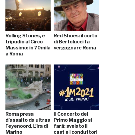
Rolling Stones, è
Red Shoes: il corto
tripudio al Circo
di Bertolucci fa
Massimo: in 70mila
vergognare Roma
a Roma
Roma presa
Il Concerto del
d’assalto da ultras
Primo Maggio si
Feyenoord. L’ira di
farà: svelato il
Marino
cast e i conduttori