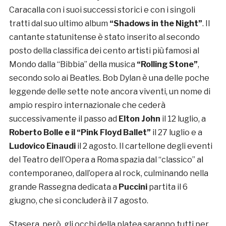
Caracalla con i suoi successi storici e con i singoli
tratti dal suo ultimo album
“Shadows in the Night”
. Il
cantante statunitense è stato inserito al secondo
posto della classifica dei cento artisti più famosi al
Mondo dalla “Bibbia” della musica
“Rolling Stone”
,
secondo solo ai Beatles. Bob Dylan è una delle poche
leggende delle sette note ancora viventi, un nome di
ampio respiro internazionale che cederà
successivamente il passo ad
Elton John
il 12 luglio, a
Roberto Bolle e il “Pink Floyd Ballet”
il 27 luglio e a
Ludovico Einaudi
il 2 agosto. Il cartellone degli eventi
del Teatro dell’Opera a Roma spazia dal “classico” al
contemporaneo, dall’opera al rock, culminando nella
grande Rassegna dedicata a
Puccini
partita il 6
giugno, che si concluderà il 7 agosto.
Stasera, però, gli occhi della platea saranno tutti per