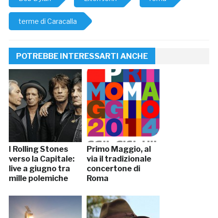
terme di Caracalla
POTREBBE INTERESSARTI ANCHE
I Rolling Stones
Primo Maggio, al
verso la Capitale:
via il tradizionale
live a giugno tra
concertone di
mille polemiche
Roma