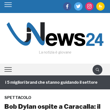
facebook
twitter
instagram
feedburn
La notizia è giovane
i 5 migliori brand che stanno guidando il settore
1 a
SPETTACOLO
Bob Dylan ospite a Caracalla: il