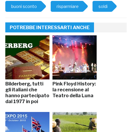
buoni sconto
risparmiare
soldi
POTREBBE INTERESSARTI ANCHE
Bilderberg, tutti
Pink Floyd History:
gli italiani che
la recensione al
hanno partecipato
Teatro della Luna
dal 1977 in poi