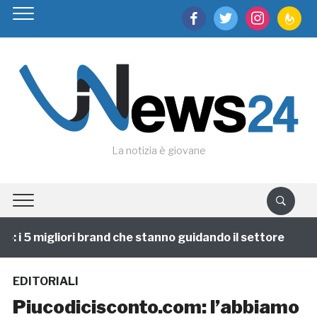
facebook
twitter
instagram
feedburn
La notizia è giovane
 i 5 migliori brand che stanno guidando il settore
1
EDITORIALI
Piucodicisconto.com: l’abbiamo