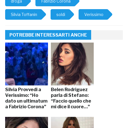
droga
Fabrizio Corona
Silvia Toffanin
soldi
Verissimo
POTREBBE INTERESSARTI ANCHE
Silvia Provvedi a
Belen Rodriguez
Verissimo: “Ho
parla di Stefano:
dato un ultimatum
“Faccio quello che
a Fabrizio Corona”
mi dice il cuore…”