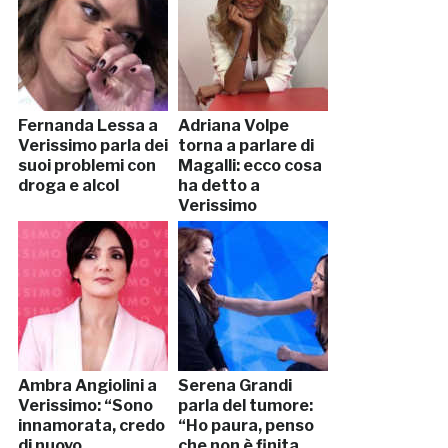
Fernanda Lessa a
Adriana Volpe
Verissimo parla dei
torna a parlare di
suoi problemi con
Magalli: ecco cosa
droga e alcol
ha detto a
Verissimo
Ambra Angiolini a
Serena Grandi
Verissimo: “Sono
parla del tumore:
innamorata, credo
“Ho paura, penso
di nuovo
che non è finita