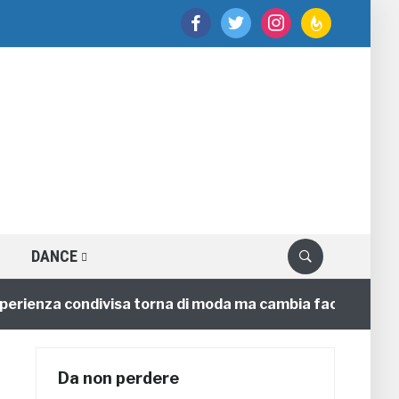
facebook
twitter
instagram
feedburner
DANCE
enza condivisa torna di moda ma cambia faccia
4 anni
Da non perdere