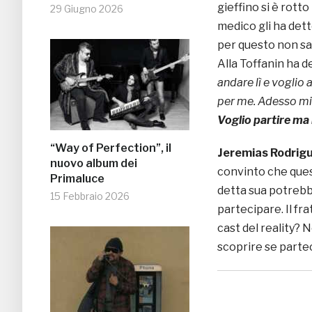
gieffino si è rotto
29 Giugno 2026
medico gli ha dett
per questo non sa
Alla Toffanin ha d
andare lì e voglio 
per me. Adesso mi 
Voglio partire ma
“Way of Perfection”, il
Jeremias Rodrig
nuovo album dei
convinto che ques
Primaluce
detta sua potrebbe
15 Febbraio 2026
partecipare. Il fr
cast del reality? 
scoprire se partec