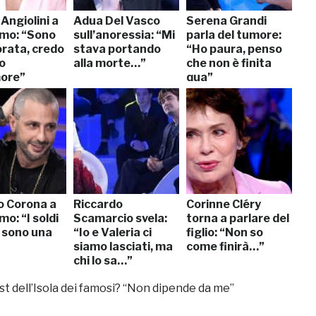
Angiolini a
Adua Del Vasco
Serena Grandi
imo: “Sono
sull’anoressia: “Mi
parla del tumore:
rata, credo
stava portando
“Ho paura, penso
o
alla morte…”
che non è finita
more”
qua”
o Corona a
Riccardo
Corinne Cléry
mo: “I soldi
Scamarcio svela:
torna a parlare del
 sono una
“Io e Valeria ci
figlio: “Non so
siamo lasciati, ma
come finirà…”
chi lo sa…”
t dell’Isola dei famosi? “Non dipende da me”