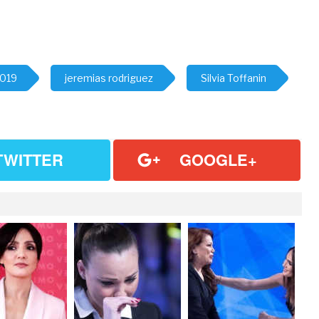
2019
jeremias rodriguez
Silvia Toffanin
TWITTER
GOOGLE+