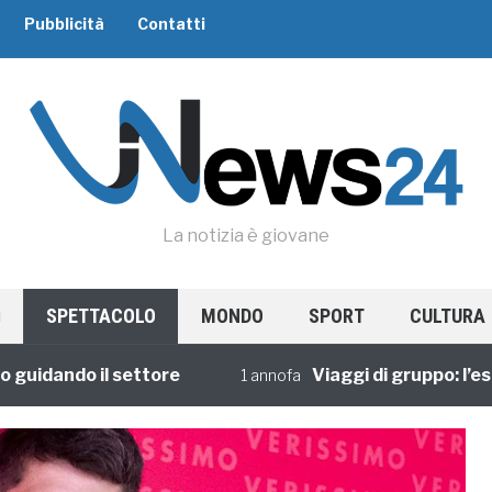
Pubblicità
Contatti
La notizia è giovane
SPETTACOLO
MONDO
SPORT
CULTURA
dando il settore
Viaggi di gruppo: l’esperi
1 annofa