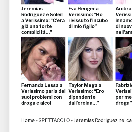
Jeremias
Eva Henger a
Ambra 
Rodriguez e Soleil
Verissimo: “Ho
Veriss
a Verissimo: “C’era
rivissuto l’incubo
innamo
già una forte
di mio figlio”
di nuov
complicità…”
nell’a
Fernanda Lessa a
Taylor Mega a
Fabrizi
Verissimo parla dei
Verissimo: “Ero
Verissi
suoi problemi con
dipendente
per me
droga e alcol
dall’eroina…”
droga”
Home
»
SPETTACOLO
»
Jeremias Rodriguez nel cas