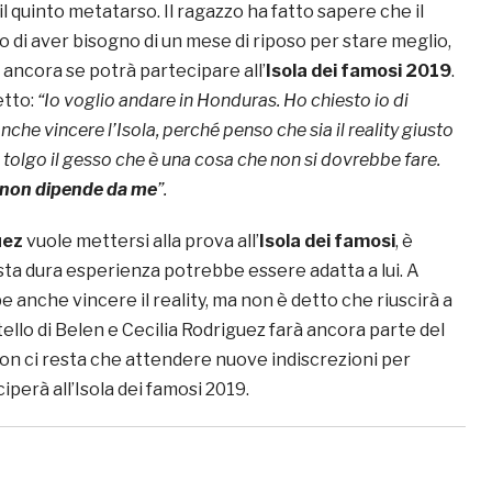
 il quinto metatarso. Il ragazzo ha fatto sapere che il
o di aver bisogno di un mese di riposo per stare meglio,
 ancora se potrà partecipare all’
Isola dei famosi 2019
.
etto:
“Io voglio andare in Honduras. Ho chiesto io di
anche vincere l’Isola, perché penso che sia il reality giusto
tolgo il gesso che è una cosa che non si dovrebbe fare.
 non dipende da me
”.
uez
vuole mettersi alla prova all’
Isola dei famosi
, è
ta dura esperienza potrebbe essere adatta a lui. A
 anche vincere il reality, ma non è detto che riuscirà a
atello di Belen e Cecilia Rodriguez farà ancora parte del
Non ci resta che attendere nuove indiscrezioni per
iperà all’Isola dei famosi 2019.