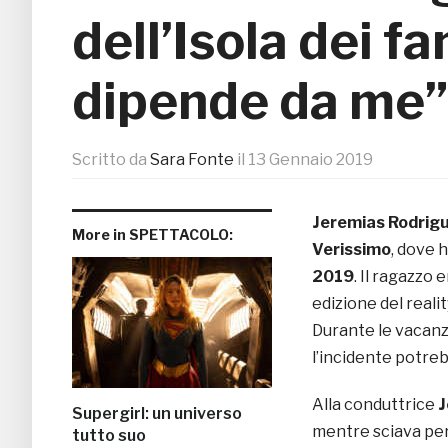
dell’Isola dei f
dipende da me”
Scritto da
Sara Fonte
il
13 Gennaio 2019
Jeremias Rodrig
More in SPETTACOLO:
Verissimo
, dove 
2019
. Il ragazzo 
edizione del reali
Durante le vacanze
l’incidente potreb
Alla conduttrice
J
Supergirl: un universo
mentre sciava per 
tutto suo