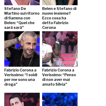
Stefano De
Belen e Stefano di
Martino sul ritorno
nuovo insieme?
di fiamma con
Ecco cosa ha
Belen: “Quel che
detto Fabrizio
sarà sarà”
Corona
Fabrizio Corona a
Fabrizio Corona a
Verissimo: “I soldi
Verissimo: “Penso
per me sono una
di non aver mai
droga”
amato Silvia”