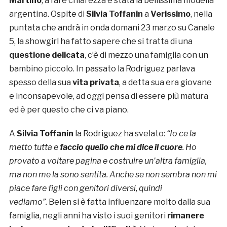
Martino
, a fare chiarezza è stata la bellissima modella
argentina. Ospite di
Silvia Toffanin
a
Verissimo
, nella
puntata che andrà in onda domani 23 marzo su Canale
5, la showgirl ha fatto sapere che si tratta di una
questione delicata
, c’è di mezzo una famiglia con un
bambino piccolo. In passato la Rodriguez parlava
spesso della sua
vita privata
, a detta sua era giovane
e inconsapevole, ad oggi pensa di essere più matura
ed è per questo che ci va piano.
A
Silvia Toffanin
la Rodriguez ha svelato:
“
Io
ce la
metto tutta e
faccio quello che mi dice il cuore
. Ho
provato a voltare pagina e costruire un’altra famiglia,
ma non me la sono sentita. Anche se non sembra non mi
piace fare figli con genitori diversi, quindi
vediamo”.
Belen si è fatta influenzare molto dalla sua
famiglia, negli anni ha visto i suoi genitori
rimanere