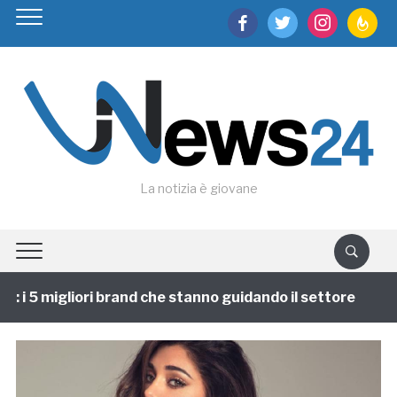
facebook
twitter
instagram
feedburn
La notizia è giovane
i 5 migliori brand che stanno guidando il settore
1 