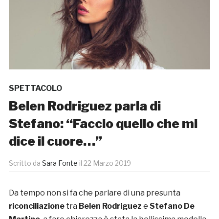
SPETTACOLO
Belen Rodriguez parla di
Stefano: “Faccio quello che mi
dice il cuore…”
Scritto da
Sara Fonte
il
22 Marzo 2019
Da tempo non si fa che parlare di una presunta
riconciliazione
tra
Belen Rodriguez
e
Stefano De