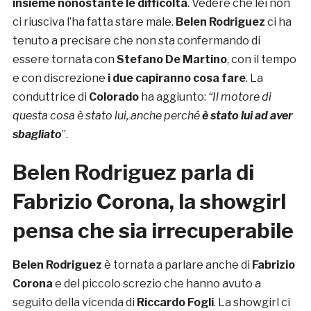
insieme nonostante le difficoltà
. Vedere che lei non
ci riusciva l’ha fatta stare male.
Belen Rodriguez
ci ha
tenuto a precisare che non sta confermando di
essere tornata con
Stefano De Martino
, con il tempo
e con discrezione
i due capiranno cosa fare
. La
conduttrice di
Colorado
ha aggiunto:
“
Il motore di
questa cosa è stato lui, anche perché
è stato lui ad aver
sbagliato
”.
Belen Rodriguez parla di
Fabrizio Corona, la showgirl
pensa che sia irrecuperabile
Belen Rodriguez
è tornata a parlare anche di
Fabrizio
Corona
e del piccolo screzio che hanno avuto a
seguito della vicenda di
Riccardo Fogli
. La showgirl ci