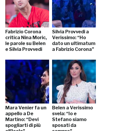
Fabrizio Corona
Silvia Provvedi a
critica Nina Moric,
Verissimo: “Ho
le parole su Belen
dato un ultimatum
e Silvia Provvedi
a Fabrizio Corona”
Mara Venier fa un
Belen a Verissimo
appello a De
svela: “Io e
Martino: “Devi
Stefano siamo
spogliarti di più
sposati da