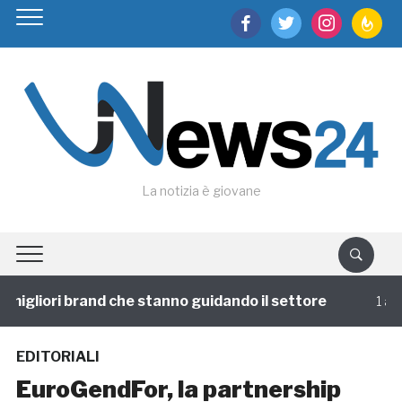
facebook
twitter
instagram
feedburn
La notizia è giovane
igliori brand che stanno guidando il settore
1 annofa
EDITORIALI
EuroGendFor, la partnership