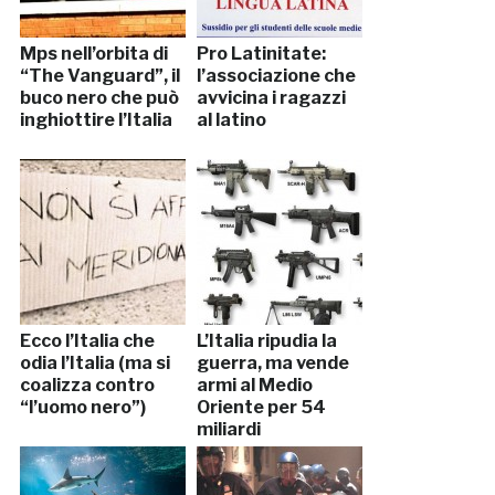
Mps nell’orbita di
Pro Latinitate:
“The Vanguard”, il
l’associazione che
buco nero che può
avvicina i ragazzi
inghiottire l’Italia
al latino
Ecco l’Italia che
L’Italia ripudia la
odia l’Italia (ma si
guerra, ma vende
coalizza contro
armi al Medio
“l’uomo nero”)
Oriente per 54
miliardi