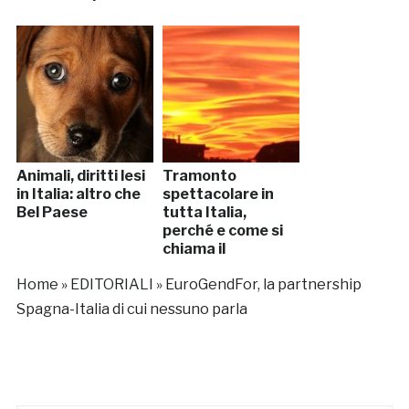
Animali, diritti lesi
Tramonto
in Italia: altro che
spettacolare in
Bel Paese
tutta Italia,
perché e come si
chiama il
fenomeno
Home
»
EDITORIALI
»
EuroGendFor, la partnership
Spagna-Italia di cui nessuno parla