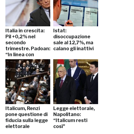
Italia in crescita:
Istat:
Pil +0,2% nel
disoccupazione
secondo
sale al 12,7%, ma
trimestre. Padoan:
calano gli inattivi
“In linea con
stime”
Italicum, Renzi
Legge elettorale,
pone questione di
Napolitano:
fiducia sulla legge
“Italicum resti
elettorale
così”