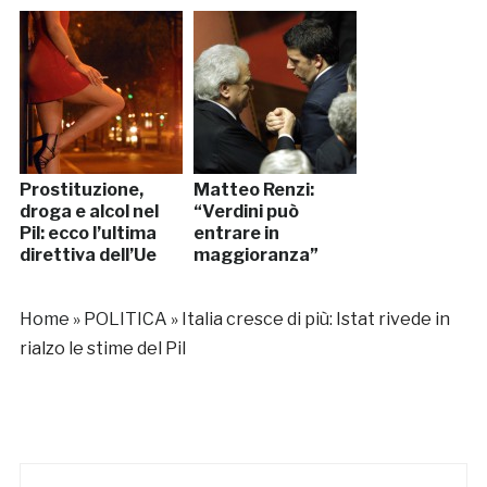
Prostituzione,
Matteo Renzi:
droga e alcol nel
“Verdini può
Pil: ecco l’ultima
entrare in
direttiva dell’Ue
maggioranza”
Home
»
POLITICA
»
Italia cresce di più: Istat rivede in
rialzo le stime del Pil