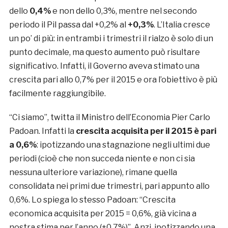
dello
0,4%
e non dello 0,3%, mentre nel secondo
periodo il Pil passa dal +0,2% al
+0,3%
. L’Italia cresce
un po’ di più: in entrambi i trimestri il rialzo è solo di un
punto decimale, ma questo aumento può risultare
significativo. Infatti, il Governo aveva stimato una
crescita pari allo 0,7% per il 2015 e ora l’obiettivo è più
facilmente raggiungibile.
“Ci siamo”, twitta il Ministro dell’Economia Pier Carlo
Padoan. Infatti la
crescita acquisita per il 2015 è pari
a 0,6%
: ipotizzando una stagnazione negli ultimi due
periodi (cioè che non succeda niente e non ci sia
nessuna ulteriore variazione), rimane quella
consolidata nei primi due trimestri, pari appunto allo
0,6%. Lo spiega lo stesso Padoan: “Crescita
economica acquisita per 2015 = 0,6%, già vicina a
nostra stima per l’anno (+0,7%)”. Anzi, ipotizzando una