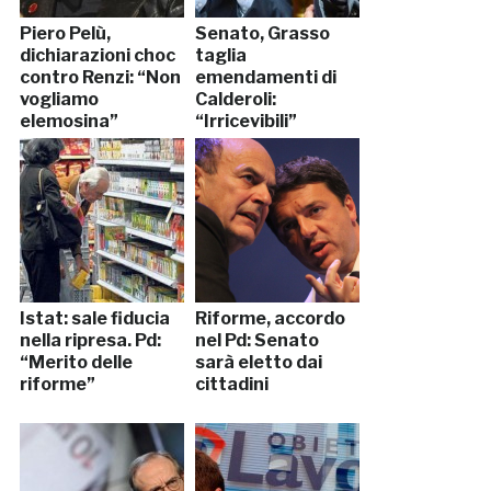
Piero Pelù,
Senato, Grasso
dichiarazioni choc
taglia
contro Renzi: “Non
emendamenti di
vogliamo
Calderoli:
elemosina”
“Irricevibili”
Istat: sale fiducia
Riforme, accordo
nella ripresa. Pd:
nel Pd: Senato
“Merito delle
sarà eletto dai
riforme”
cittadini