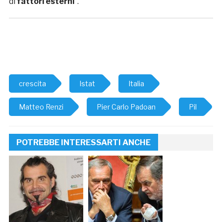
di
fattori esterni
“.
crescita
Istat
Italia
Matteo Renzi
Pier Carlo Padoan
Pil
POTREBBE INTERESSARTI ANCHE