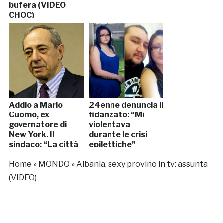
bufera (VIDEO
CHOC)
Addio a Mario
24enne denuncia il
Cuomo, ex
fidanzato: “Mi
governatore di
violentava
New York. Il
durante le crisi
sindaco: “La città
epilettiche”
perde un gigante”
Home
»
MONDO
»
Albania, sexy provino in tv: assunta
(VIDEO)