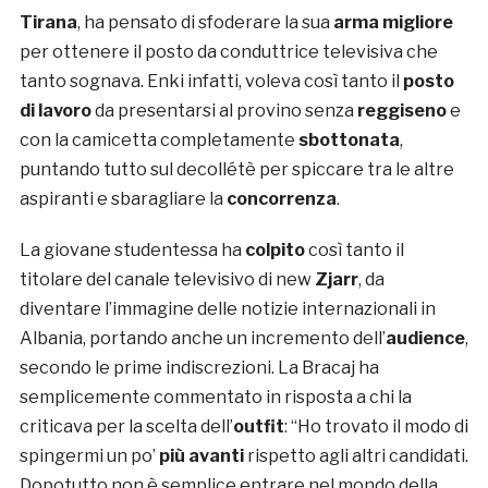
Tirana
, ha pensato di sfoderare la sua
arma migliore
per ottenere il posto da conduttrice televisiva che
tanto sognava. Enki infatti, voleva così tanto il
posto
di lavoro
da presentarsi al provino senza
reggiseno
e
con la camicetta completamente
sbottonata
,
puntando tutto sul decollétè per spiccare tra le altre
aspiranti e sbaragliare la
concorrenza
.
La giovane studentessa ha
colpito
così tanto il
titolare del canale televisivo di new
Zjarr
, da
diventare l’immagine delle notizie internazionali in
Albania, portando anche un incremento dell’
audience
,
secondo le prime indiscrezioni. La Bracaj ha
semplicemente commentato in risposta a chi la
criticava per la scelta dell’
outfit
: “Ho trovato il modo di
spingermi un po’
più avanti
rispetto agli altri candidati.
Dopotutto non è semplice entrare nel mondo della