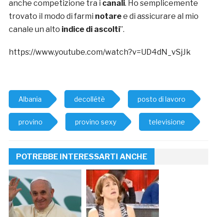
anche competizione tra i
canali
. Ho semplicemente
trovato il modo di farmi
notare
e di assicurare al mio
canale un alto
indice di ascolti
”.
https://www.youtube.com/watch?v=UD4dN_vSjJk
Albania
decollétè
posto di lavoro
provino
provino sexy
televisione
POTREBBE INTERESSARTI ANCHE