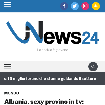
facebook
twitter
instagram
feedburn
La notizia è giovane
 i 5 migliori brand che stanno guidando il settore
1
MONDO
Albania, sexy provino in tv: