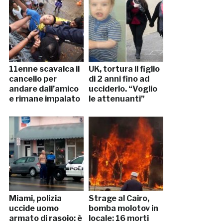
11enne scavalca il
UK, tortura il figlio
cancello per
di 2 anni fino ad
andare dall’amico
ucciderlo. “Voglio
e rimane impalato
le attenuanti”
Miami, polizia
Strage al Cairo,
uccide uomo
bomba molotov in
armato di rasoio: è
locale: 16 morti