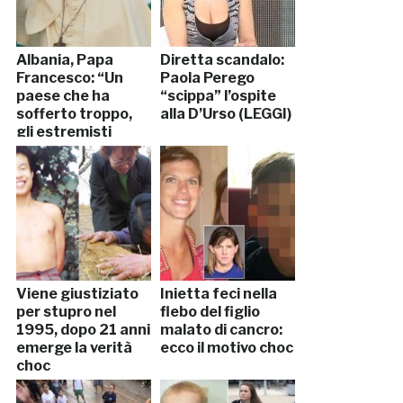
Albania, Papa
Diretta scandalo:
Francesco: “Un
Paola Perego
paese che ha
“scippa” l’ospite
sofferto troppo,
alla D’Urso (LEGGI)
gli estremisti
travisano la
religione”
Viene giustiziato
Inietta feci nella
per stupro nel
flebo del figlio
1995, dopo 21 anni
malato di cancro:
emerge la verità
ecco il motivo choc
choc