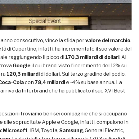
zo anno consecutivo, vince la sfida per
valore del marchio
.
età di Cupertino, infatti, ha incrementato il suo valore del
le raggiungendo il picco di
170,3 miliardi di dollari
. Al
 trova
Google
il cui brand, visto l’incremento del 12% su
ora
120,3 miliardi
di dollari. Sul terzo gradino del podio,
Coca-Cola
con
78,4 miliardi
e -4% su base annua. La
le arriva da Interbrand che ha pubblicato il suo XVI Best
 posizioni troviamo ben sei compagnie che si occupano
re alle sopracitate Apple e Google, infatti, compaiono in
a:
Microsoft
, IBM, Toyota,
Samsung
, General Electric,
zon
. I valori della Top Ten oscillano da 170,3 miliardi di