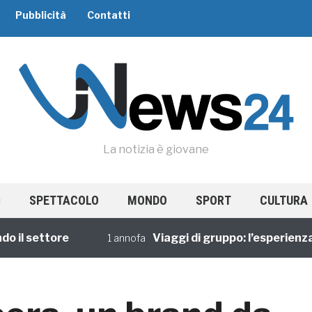
Pubblicità
Contatti
La notizia è giovane
SPETTACOLO
MONDO
SPORT
CULTURA
 settore
Viaggi di gruppo: l’esperienza con
1 annofa