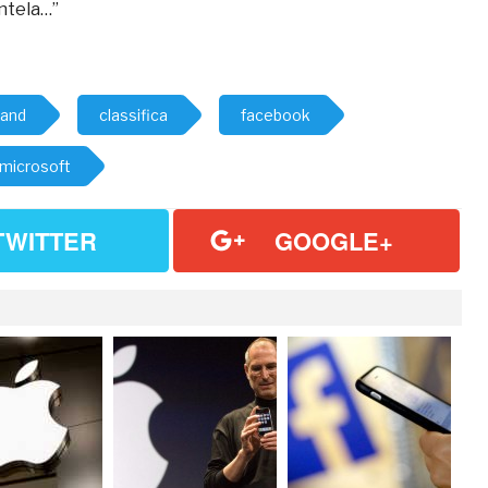
entela…”
rand
classifica
facebook
microsoft
TWITTER
GOOGLE+