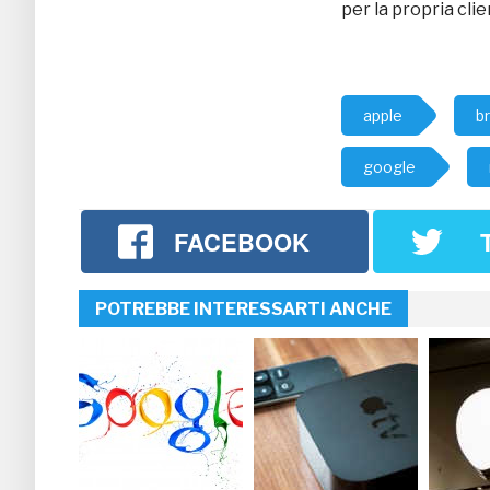
per la propria cli
apple
b
google
FACEBOOK
POTREBBE INTERESSARTI ANCHE