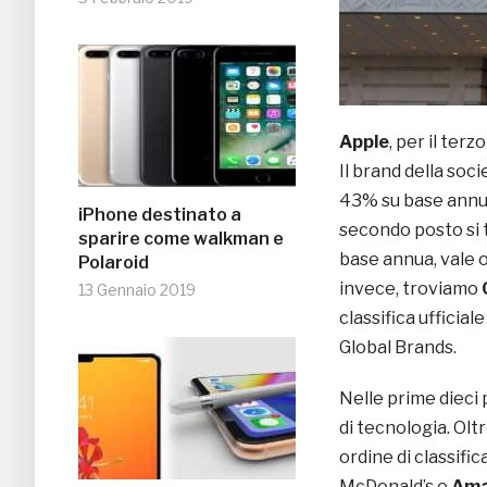
Apple
, per il ter
Il brand della soci
43% su base annua
iPhone destinato a
secondo posto si
sparire come walkman e
base annua, vale 
Polaroid
invece, troviamo
13 Gennaio 2019
classifica ufficia
Global Brands.
Nelle prime dieci
di tecnologia. Olt
ordine di classific
McDonald’s e
Ama