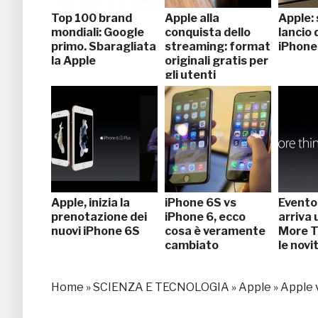
Top 100 brand
Apple alla
Apple: 
mondiali: Google
conquista dello
lancio 
primo. Sbaragliata
streaming: format
iPhone
la Apple
originali gratis per
gli utenti
Apple, inizia la
iPhone 6S vs
Evento
prenotazione dei
iPhone 6, ecco
arriva
nuovi iPhone 6S
cosa è veramente
More T
cambiato
le novi
Home
»
SCIENZA E TECNOLOGIA
»
Apple
»
Apple v