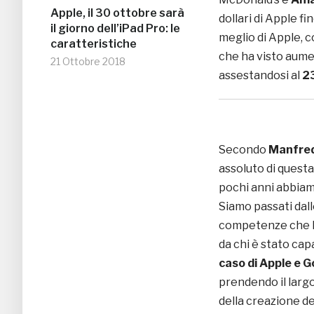
Apple, il 30 ottobre sarà
dollari di Apple fi
il giorno dell’iPad Pro: le
meglio di Apple, 
caratteristiche
che ha visto aume
21 Ottobre 2018
assestandosi al
2
Secondo
Manfred
assoluto di questa 
pochi anni abbiam
Siamo passati dal
competenze che h
da chi è stato cap
caso di Apple e G
prendendo il largo 
della creazione d