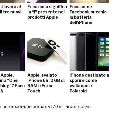
si lavora al
Ecco cosa significa
Ecco come
di tre nuovi
la “i” presente nei
Facebook succhia
prodotti Apple
la batteria
dell’iPhone
 Apple,
Apple, svelato
iPhone destinato a
 una “One
iPhone 6S: 2 GB di
sparire come
hing”? Ecco
RAM e Force
walkman e
tà
Touch
Polaroid
ince ancora, un brand da 170 miliardi di dollari