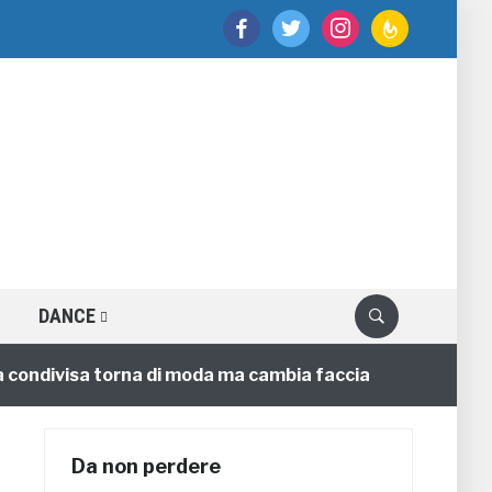
facebook
twitter
instagram
feedburner
DANCE
divisa torna di moda ma cambia faccia
Circ
4 annifa
Da non perdere