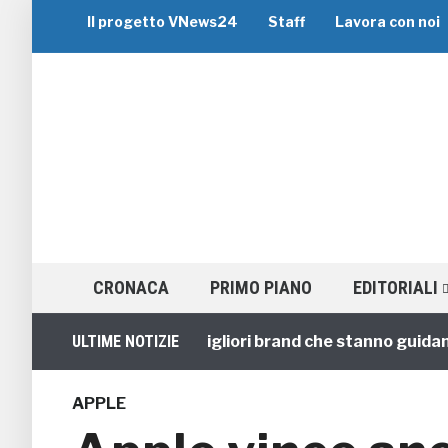
Il progetto VNews24
Staff
Lavora con noi
CRONACA
PRIMO PIANO
EDITORIALI
iaggi di Gruppo: i 5 migliori brand che stanno guidando il
ULTIME NOTIZIE
APPLE