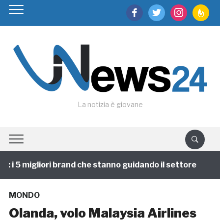
facebook
twitter
instagram
feedburn
La notizia è giovane
i 5 migliori brand che stanno guidando il settore
1 
MONDO
Olanda, volo Malaysia Airlines