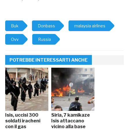
Buk
Donbass
malaysia airlines
Ovv
Russia
POTREBBE INTERESSARTI ANCHE
Isis, uccisi 300
Siria, 7 kamikaze
soldati iracheni
Isis attaccano
con il gas
vicino alla base