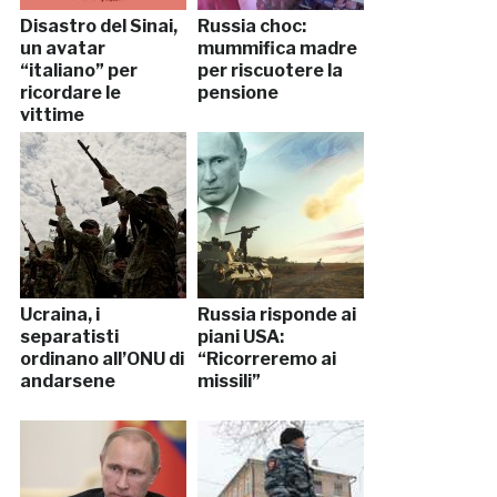
Disastro del Sinai,
Russia choc:
un avatar
mummifica madre
“italiano” per
per riscuotere la
ricordare le
pensione
vittime
Ucraina, i
Russia risponde ai
separatisti
piani USA:
ordinano all’ONU di
“Ricorreremo ai
andarsene
missili”