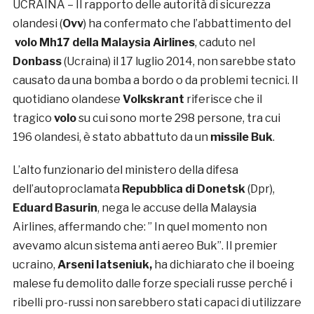
UCRAINA – Il rapporto delle autorità di sicurezza
olandesi (
Ovv
) ha confermato che l’abbattimento del
volo Mh17 della Malaysia Airlines
, caduto nel
Donbass
(Ucraina) il 17 luglio 2014, non sarebbe stato
causato da una bomba a bordo o da problemi tecnici. Il
quotidiano olandese
Volkskrant
riferisce che il
tragico
volo
su cui sono morte 298 persone, tra cui
196 olandesi, è stato abbattuto da un
missile Buk
.
L’alto funzionario del ministero della difesa
dell’autoproclamata
Repubblica di Donetsk
(Dpr),
Eduard
Basurin
, nega le accuse della Malaysia
Airlines, affermando che: ” In quel momento non
avevamo alcun sistema anti aereo Buk”. Il premier
ucraino,
Arseni Iatseniuk,
ha dichiarato che il boeing
malese fu demolito dalle forze speciali russe perché i
ribelli pro-russi non sarebbero stati capaci di utilizzare