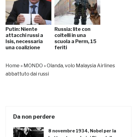
Putin: Niente
Russia: lite con
attacchi russi a
coltelli in una
Isis, necessaria
scuola a Perm, 15
una coalizione
feriti
Home
»
MONDO
»
Olanda, volo Malaysia Airlines
abbattuto dai russi
Da non perdere
8 novembre 1934, Nobel per la